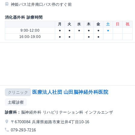
神姫バス辻井南口バス停のすぐ前
消化器外科 診療時間
月
火
水
木
金
土
日
祝
9:00-12:00
●
●
●
●
●
●
16:00-19:00
●
●
●
●
医療法人社団 山田脳神経外科医院
クリニック
土曜診察
診療科：
脳神経外科 リハビリテーション科 インフルエンザ
〒6700084 兵庫県姫路市東辻井4丁目10-16
079-293-7216