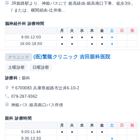
JR姫路駅より、神姫バスにて 姫高経由-姫高南口下車、徒歩3分。
/ または、横関経由-辻井南...
脳神経外科 診療時間
月
火
水
木
金
土
日
祝
9:00-12:00
●
●
●
●
●
●
16:00-18:00
●
●
●
●
●
(医)繁龍クリニック 吉田眼科医院
クリニック
土曜診察
日曜診察
診療科：
眼科
〒6700083 兵庫県姫路市辻井6-10-2
079-297-9362
神姫バス:姫高南口バス停傍
眼科 診療時間
月
火
水
木
金
土
日
祝
9:00-11:44
●
●
●
●
9:30-13:30
●