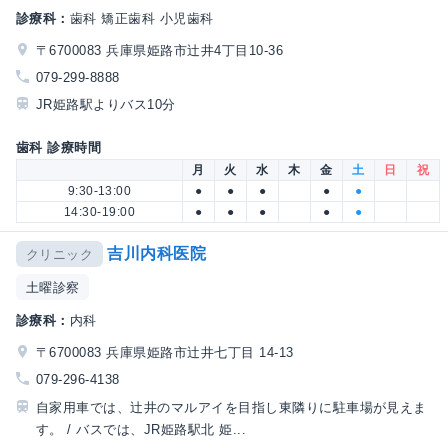
診療科：
歯科 矯正歯科 小児歯科
〒6700083 兵庫県姫路市辻井4丁目10-36
079-299-8888
JR姫路駅よりバス10分
歯科 診療時間
月
火
水
木
金
土
日
祝
9:30-13:00
●
●
●
●
●
14:30-19:00
●
●
●
●
●
吉川内科医院
クリニック
土曜診察
診療科：
内科
〒6700083 兵庫県姫路市辻井七丁目 14-13
079-296-4138
自家用車では、辻井のマルアイを目指し東隣りに駐車場が見えま
す。 / バスでは、JR姫路駅北 姫...