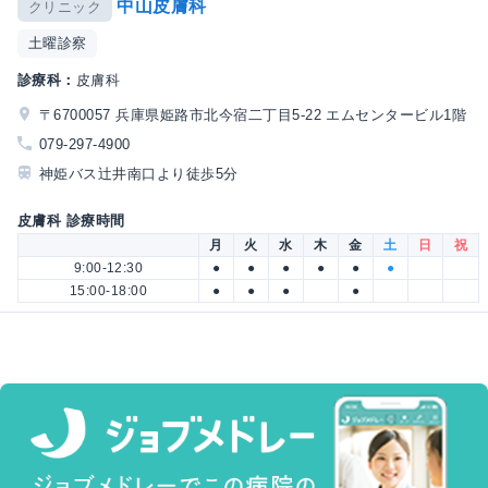
中山皮膚科
クリニック
土曜診察
診療科：
皮膚科
〒6700057 兵庫県姫路市北今宿二丁目5-22 エムセンタービル1階
079-297-4900
神姫バス辻井南口より徒歩5分
皮膚科 診療時間
月
火
水
木
金
土
日
祝
9:00-12:30
●
●
●
●
●
●
15:00-18:00
●
●
●
●