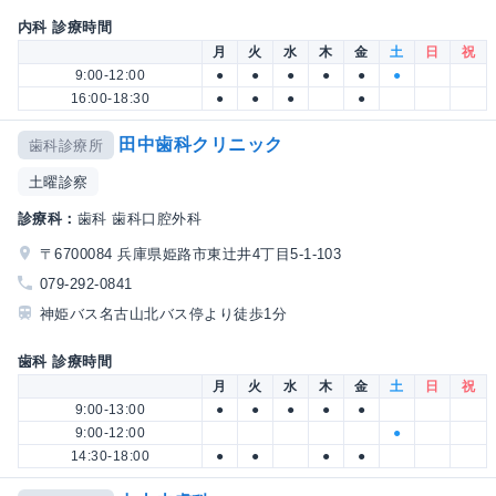
内科 診療時間
月
火
水
木
金
土
日
祝
9:00-12:00
●
●
●
●
●
●
16:00-18:30
●
●
●
●
田中歯科クリニック
歯科診療所
土曜診察
診療科：
歯科 歯科口腔外科
〒6700084 兵庫県姫路市東辻井4丁目5-1-103
079-292-0841
神姫バス名古山北バス停より徒歩1分
歯科 診療時間
月
火
水
木
金
土
日
祝
9:00-13:00
●
●
●
●
●
9:00-12:00
●
14:30-18:00
●
●
●
●