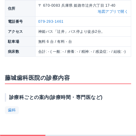
〒 670-0083 兵庫県 姫路市辻井六丁目 17-40
住所
地図アプリで開く
電話番号
079-293-1461
アクセス
神姫バス「辻井」バス停より徒歩2分。
駐車場
無料 6 台 / 有料 - 台
病床数
合計: - ( 一般: - / 療養: - / 精神: - / 感染症: - / 結核: -)
藤城歯科医院の診察内容
診療科ごとの案内(診療時間・専門医など)
歯科