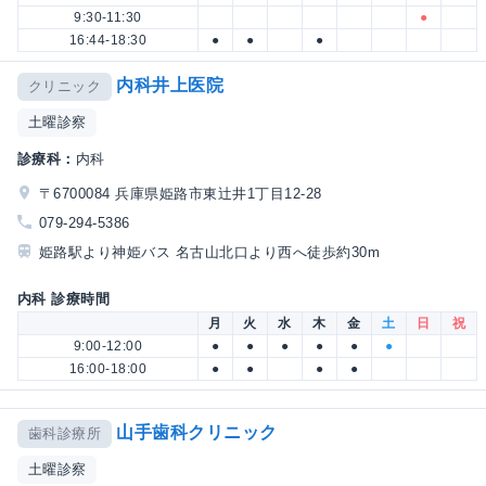
9:30-11:30
●
16:44-18:30
●
●
●
内科井上医院
クリニック
土曜診察
診療科：
内科
〒6700084 兵庫県姫路市東辻井1丁目12-28
079-294-5386
姫路駅より神姫バス 名古山北口より西へ徒歩約30m
内科 診療時間
月
火
水
木
金
土
日
祝
9:00-12:00
●
●
●
●
●
●
16:00-18:00
●
●
●
●
山手歯科クリニック
歯科診療所
土曜診察