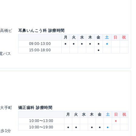
 高橋ビ
耳鼻いんこう科 診療時間
月
火
水
木
金
土
日
祝
09:00-13:00
●
●
●
●
●
●
15:00-18:00
●
電バス
 大手町
矯正歯科 診療時間
月
火
水
木
金
土
日
祝
10:00〜13:00
●
10:00〜19:00
●
●
●
●
●
歩1分