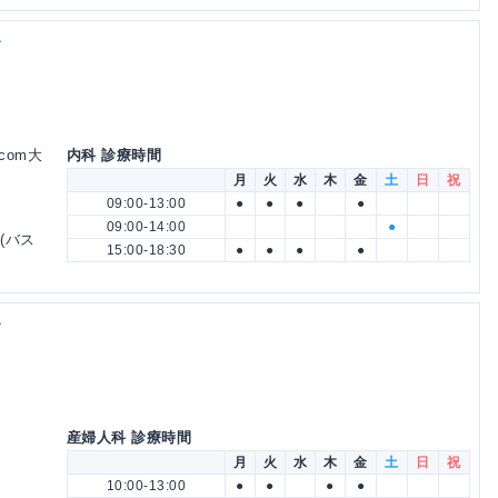
ク
com大
内科 診療時間
月
火
水
木
金
土
日
祝
09:00-13:00
●
●
●
●
09:00-14:00
●
(バス
15:00-18:30
●
●
●
●
ク
産婦人科 診療時間
月
火
水
木
金
土
日
祝
10:00-13:00
●
●
●
●