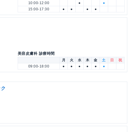
10:00-12:00
●
●
15:00-17:30
●
●
●
●
美容皮膚科 診療時間
月
火
水
木
金
土
日
祝
09:00-18:00
●
●
●
●
●
●
ック