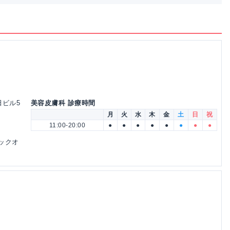
田ビル5
美容皮膚科 診療時間
月
火
水
木
金
土
日
祝
11:00-20:00
●
●
●
●
●
●
●
●
ックオ