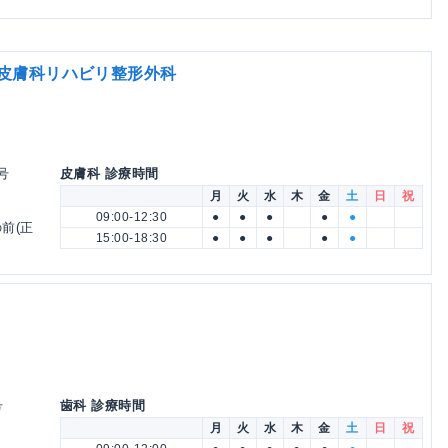
と皮膚科リハビリ整形外科
号
皮膚科 診療時間
月
火
水
木
金
土
日
祝
09:00-12:30
●
●
●
●
●
前(正
15:00-18:30
●
●
●
●
●
号
歯科 診療時間
月
火
水
木
金
土
日
祝