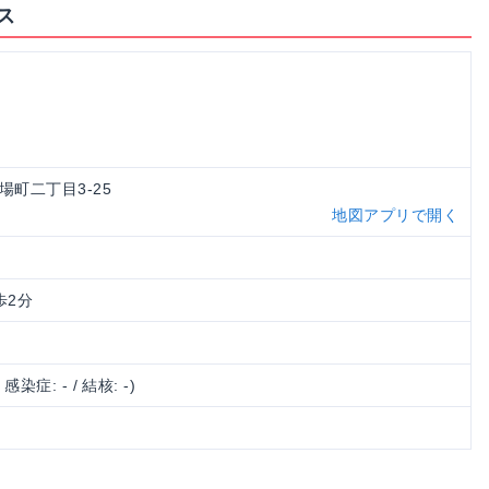
ス
的場町二丁目3-25
地図アプリで開く
歩2分
/ 感染症: - / 結核: -)