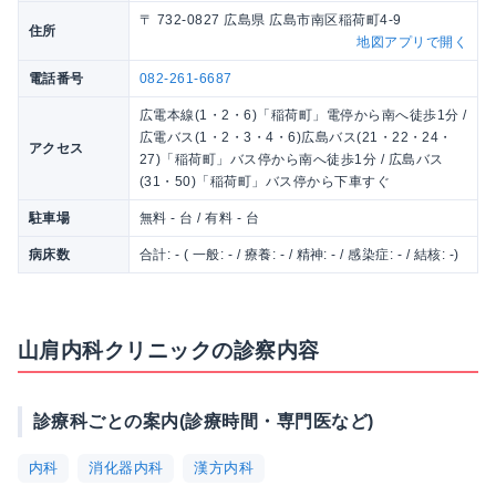
〒 732-0827 広島県 広島市南区稲荷町4-9
住所
地図アプリで開く
電話番号
082-261-6687
広電本線(1・2・6)「稲荷町」電停から南へ徒歩1分 /
広電バス(1・2・3・4・6)広島バス(21・22・24・
アクセス
27)「稲荷町」バス停から南へ徒歩1分 / 広島バス
(31・50)「稲荷町」バス停から下車すぐ
駐車場
無料 - 台 / 有料 - 台
病床数
合計: - ( 一般: - / 療養: - / 精神: - / 感染症: - / 結核: -)
山肩内科クリニックの診察内容
診療科ごとの案内(診療時間・専門医など)
内科
消化器内科
漢方内科