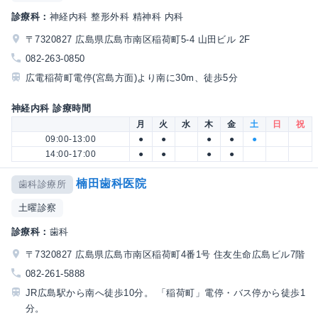
診療科：
神経内科 整形外科 精神科 内科
〒7320827 広島県広島市南区稲荷町5-4 山田ビル 2F
082-263-0850
広電稲荷町電停(宮島方面)より南に30m、徒歩5分
神経内科 診療時間
月
火
水
木
金
土
日
祝
09:00-13:00
●
●
●
●
●
14:00-17:00
●
●
●
●
楠田歯科医院
歯科診療所
土曜診察
診療科：
歯科
〒7320827 広島県広島市南区稲荷町4番1号 住友生命広島ビル7階
082-261-5888
JR広島駅から南へ徒歩10分。 「稲荷町」電停・バス停から徒歩1
分。