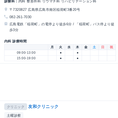
診療科：
内科 整形外科 リウマチ科 リハビリテーション科
〒7320827 広島県広島市南区稲荷町3番20号
082-261-7030
広島電鉄「稲荷町」の電停より徒歩6分 / 「稲荷町」バス停より徒
歩3分
内科 診療時間
月
火
水
木
金
土
日
祝
09:00-13:00
●
●
15:00-19:00
●
●
友和クリニック
クリニック
土曜診察