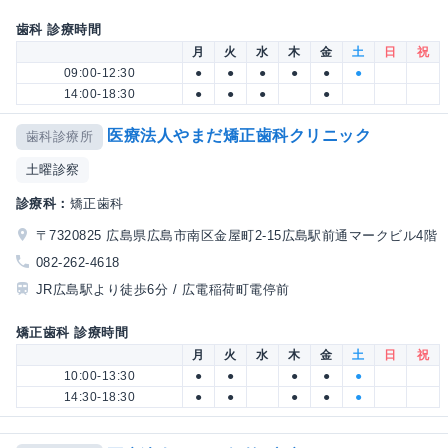
歯科 診療時間
月
火
水
木
金
土
日
祝
09:00-12:30
●
●
●
●
●
●
14:00-18:30
●
●
●
●
医療法人やまだ矯正歯科クリニック
歯科診療所
土曜診察
診療科：
矯正歯科
〒7320825 広島県広島市南区金屋町2-15広島駅前通マークビル4階
082-262-4618
JR広島駅より徒歩6分 / 広電稲荷町電停前
矯正歯科 診療時間
月
火
水
木
金
土
日
祝
10:00-13:30
●
●
●
●
●
14:30-18:30
●
●
●
●
●