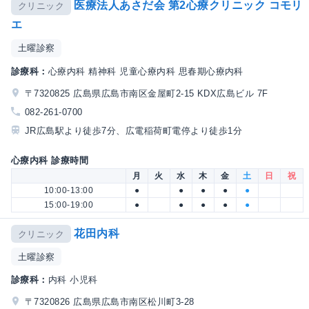
医療法人あさだ会 第2心療クリニック コモリ
クリニック
エ
土曜診察
診療科：
心療内科 精神科 児童心療内科 思春期心療内科
〒7320825 広島県広島市南区金屋町2-15 KDX広島ビル 7F
082-261-0700
JR広島駅より徒歩7分、広電稲荷町電停より徒歩1分
心療内科 診療時間
月
火
水
木
金
土
日
祝
10:00-13:00
●
●
●
●
●
15:00-19:00
●
●
●
●
●
花田内科
クリニック
土曜診察
診療科：
内科 小児科
〒7320826 広島県広島市南区松川町3-28