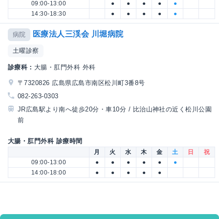
09:00-13:00
●
●
●
●
●
14:30-18:30
●
●
●
●
●
医療法人三渓会 川堀病院
病院
土曜診察
診療科：
大腸・肛門外科 外科
〒7320826 広島県広島市南区松川町3番8号
082-263-0303
JR広島駅より南へ徒歩20分・車10分 / 比治山神社の近く松川公園
前
大腸・肛門外科 診療時間
月
火
水
木
金
土
日
祝
09:00-13:00
●
●
●
●
●
●
14:00-18:00
●
●
●
●
●