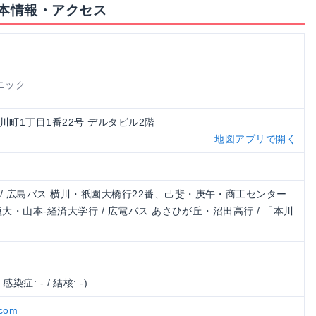
本情報・アクセス
ニック
区本川町1丁目1番22号 デルタビル2階
地図アプリで開く
/ 広島バス 横川・祇園大橋行22番、己斐・庚午・商工センター
化短大・山本-経済大学行 / 広電バス あさひが丘・沼田高行 / 「本川
/ 感染症: - / 結核: -)
.com