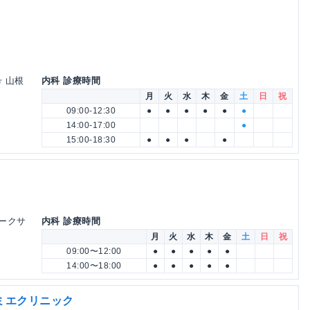
号 山根
内科 診療時間
月
火
水
木
金
土
日
祝
09:00-12:30
●
●
●
●
●
●
14:00-17:00
●
15:00-18:30
●
●
●
●
パークサ
内科 診療時間
月
火
水
木
金
土
日
祝
09:00〜12:00
●
●
●
●
●
14:00〜18:00
●
●
●
●
●
ミエクリニック