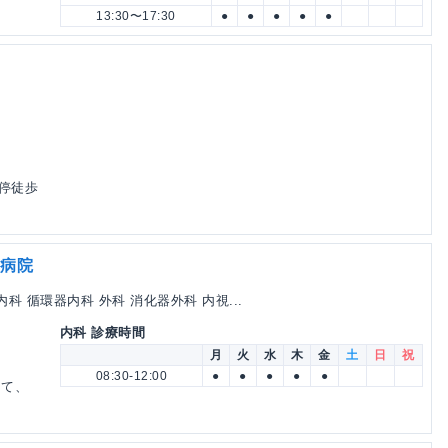
13:30〜17:30
●
●
●
●
●
停徒歩
念病院
科 循環器内科 外科 消化器外科 内視...
内科 診療時間
月
火
水
木
金
土
日
祝
08:30-12:00
●
●
●
●
●
にて、