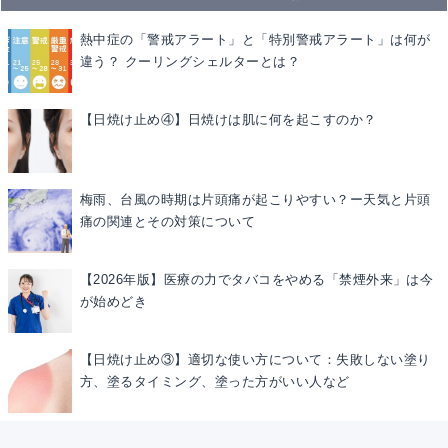
熱中症の「警戒アラート」と「特別警戒アラート」は何が
違う？ クーリングシェルターとは？
【日焼け止め④】日焼けは肌に何を起こすのか？
梅雨、台風の時期は片頭痛が起こりやすい？ー天気と片頭
痛の関連とその対策について
【2026年版】医療の力でタバコをやめる「禁煙外来」は今
が始めどき
【日焼け止め③】適切な使い方について：失敗しない塗り
方、塗るタイミング、塗った方がいい人など