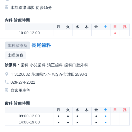
水郡線津田駅 徒歩15分
内科 診療時間
月
火
水
木
金
土
日
祝
10:00-12:00
●
長尾歯科
歯科診療所
土曜診察
診療科：
歯科 小児歯科 矯正歯科 歯科口腔外科
〒3120032 茨城県ひたちなか市津田2598-1
029-274-2321
自家用車等
歯科 診療時間
月
火
水
木
金
土
日
祝
09:00-12:00
●
●
●
●
●
14:00-19:00
●
●
●
●
●