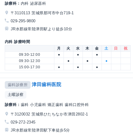
診療科：
内科 泌尿器科
〒3110113 茨城県那珂市中台719-1
029-295-9800
JR水郡線常陸津田駅より徒歩10分
内科 診療時間
月
火
水
木
金
土
日
祝
09:30-12:00
●
●
●
09:30-12:30
●
●
●
15:00-17:30
●
●
●
津田歯科医院
歯科診療所
土曜診察
診療科：
歯科 小児歯科 矯正歯科 歯科口腔外科
〒3120032 茨城県ひたちなか市津田2802-1
029-272-2345
JR水郡線常陸津田駅下車徒歩5分