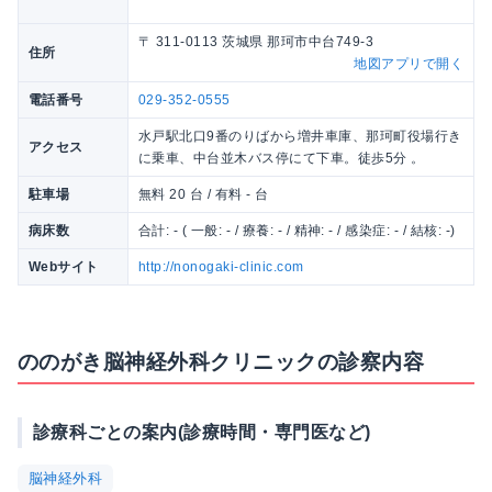
〒 311-0113 茨城県 那珂市中台749-3
住所
地図アプリで開く
電話番号
029-352-0555
水戸駅北口9番のりばから増井車庫、那珂町役場行き
アクセス
に乗車、中台並木バス停にて下車。徒歩5分 。
駐車場
無料 20 台 / 有料 - 台
病床数
合計: - ( 一般: - / 療養: - / 精神: - / 感染症: - / 結核: -)
Webサイト
http://nonogaki-clinic.com
ののがき脳神経外科クリニックの診察内容
診療科ごとの案内(診療時間・専門医など)
脳神経外科