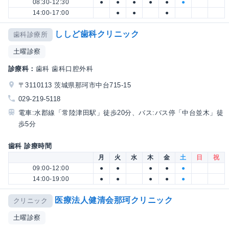
08:30-12:30
●
●
●
●
●
●
14:00-17:00
●
●
●
ししど歯科クリニック
歯科診療所
土曜診察
診療科：
歯科 歯科口腔外科
〒3110113 茨城県那珂市中台715-15
029-219-5118
電車:水郡線「常陸津田駅」徒歩20分、バス:バス停「中台並木」徒
歩5分
歯科 診療時間
月
火
水
木
金
土
日
祝
09:00-12:00
●
●
●
●
●
14:00-19:00
●
●
●
●
●
医療法人健清会那珂クリニック
クリニック
土曜診察