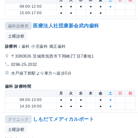
09:00-12:00
●
●
●
●
●
●
15:00-17:00
●
●
●
●
医療法人社団康新会武内歯科
歯科診療所
土曜診察
診療科：
歯科 小児歯科 矯正歯科
〒3080826 茨城県筑西市下岡崎2丁目7番地1
0296-25-2032
水戸線下館駅より東方へ徒歩5分
歯科 診療時間
月
火
水
木
金
土
日
祝
09:00-13:00
●
●
●
●
●
14:30-19:00
●
●
●
●
●
しもだてメディカルポート
クリニック
土曜診察