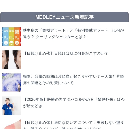
MEDLEYニュース新着記事
熱中症の「警戒アラート」と「特別警戒アラート」は何が
違う？ クーリングシェルターとは？
【日焼け止め④】日焼けは肌に何を起こすのか？
梅雨、台風の時期は片頭痛が起こりやすい？ー天気と片頭
痛の関連とその対策について
【2026年版】医療の力でタバコをやめる「禁煙外来」は今
が始めどき
【日焼け止め③】適切な使い方について：失敗しない塗り
方、塗るタイミング、塗った方がいい人など