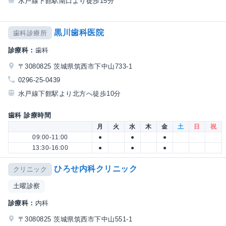
水戸線下館駅南口より徒歩15分
黒川歯科医院
歯科診療所
診療科：
歯科
〒3080825 茨城県筑西市下中山733-1
0296-25-0439
水戸線下館駅より北方へ徒歩10分
歯科 診療時間
月
火
水
木
金
土
日
祝
09:00-11:00
●
●
●
13:30-16:00
●
●
●
ひろせ内科クリニック
クリニック
土曜診察
診療科：
内科
〒3080825 茨城県筑西市下中山551-1