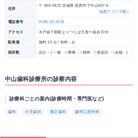
〒 308-0825 茨城県 筑西市下中山407-6
住所
地図アプリで開く
電話番号
0296-25-0036
アクセス
水戸線下館駅よりつくば方面〜徒歩10分
駐車場
無料 10 台 / 有料 - 台
病床数
合計: - ( 一般: - / 療養: - / 精神: - / 感染症: - / 結核: -)
中山歯科診療所の診察内容
診療科ごとの案内(診療時間・専門医など)
歯科
小児歯科
矯正歯科
歯科口腔外科