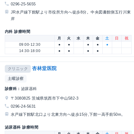
0296-25-5655
JR水戸線下館駅より市役所方向へ徒歩8分。中央図書館側五行川東
岸
内科 診療時間
月
火
水
木
金
土
日
祝
09:00-12:30
●
●
●
●
●
14:30-18:00
●
●
●
●
杏林堂医院
クリニック
土曜診察
診療科：
泌尿器科
〒3080825 茨城県筑西市下中山582-3
0296-24-5631
水戸線下館駅北口より北東方向へ徒歩15分,下館一高手前50m。
泌尿器科 診療時間
月
火
水
木
金
土
日
祝