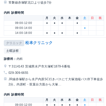
常磐線赤塚駅北口より徒歩7分
内科 診療時間
月
火
水
木
金
土
日
祝
09:00-12:00
●
●
●
●
09:00-14:00
●
14:00-18:00
●
●
●
●
松本クリニック
クリニック
土曜診察
診療科：
内科
〒3114143 茨城県水戸市大塚町1879-6番地
029-309-6655
JR線赤塚駅から水戸内原SC行きバスにて大塚池端バス停下車徒歩
2分。内原町・双葉台方面から大塚...
内科 診療時間
月
火
水
木
金
土
日
祝
09:00-12:00
●
●
●
●
●
●