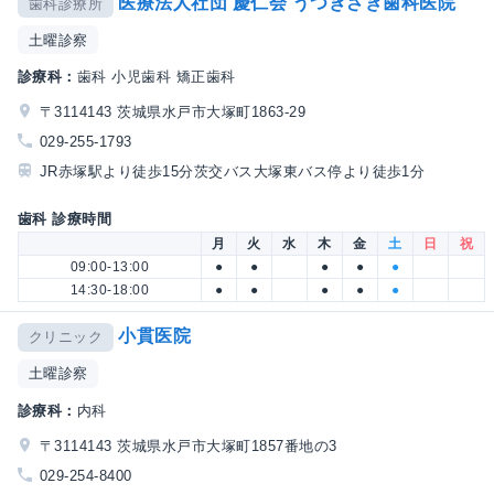
医療法人社団 慶仁会 うつぎざき歯科医院
歯科診療所
土曜診察
診療科：
歯科 小児歯科 矯正歯科
〒3114143 茨城県水戸市大塚町1863-29
029-255-1793
JR赤塚駅より徒歩15分茨交バス大塚東バス停より徒歩1分
歯科 診療時間
月
火
水
木
金
土
日
祝
09:00-13:00
●
●
●
●
●
14:30-18:00
●
●
●
●
●
小貫医院
クリニック
土曜診察
診療科：
内科
〒3114143 茨城県水戸市大塚町1857番地の3
029-254-8400