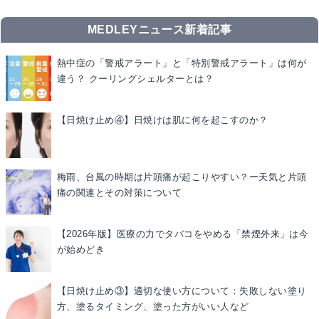
MEDLEYニュース新着記事
熱中症の「警戒アラート」と「特別警戒アラート」は何が
違う？ クーリングシェルターとは？
【日焼け止め④】日焼けは肌に何を起こすのか？
梅雨、台風の時期は片頭痛が起こりやすい？ー天気と片頭
痛の関連とその対策について
【2026年版】医療の力でタバコをやめる「禁煙外来」は今
が始めどき
【日焼け止め③】適切な使い方について：失敗しない塗り
方、塗るタイミング、塗った方がいい人など