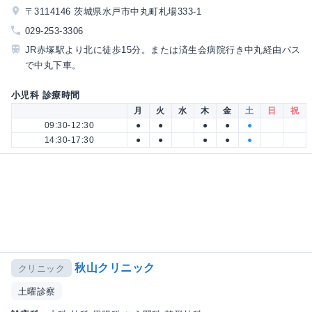
〒3114146 茨城県水戸市中丸町札場333-1
029-253-3306
JR赤塚駅より北に徒歩15分。または済生会病院行き中丸経由バス
で中丸下車。
小児科 診療時間
月
火
水
木
金
土
日
祝
09:30-12:30
●
●
●
●
●
14:30-17:30
●
●
●
●
●
秋山クリニック
クリニック
土曜診察