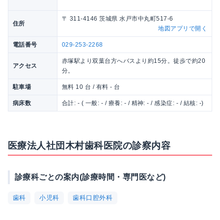
〒 311-4146 茨城県 水戸市中丸町517-6
住所
地図アプリで開く
電話番号
029-253-2268
赤塚駅より双葉台方へバスより約15分。徒歩で約20
アクセス
分。
駐車場
無料 10 台 / 有料 - 台
病床数
合計: - ( 一般: - / 療養: - / 精神: - / 感染症: - / 結核: -)
医療法人社団木村歯科医院の診察内容
診療科ごとの案内(診療時間・専門医など)
歯科
小児科
歯科口腔外科