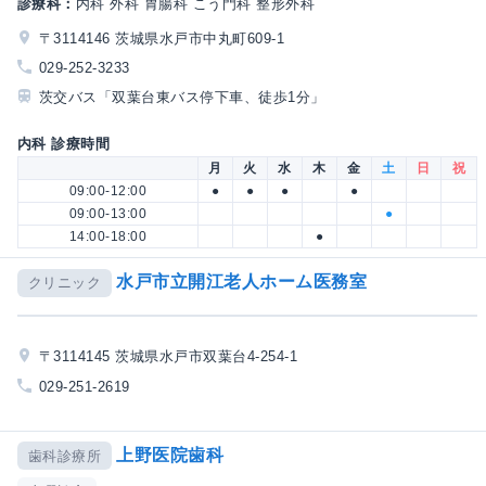
診療科：
内科 外科 胃腸科 こう門科 整形外科
〒3114146 茨城県水戸市中丸町609-1
029-252-3233
茨交バス「双葉台東バス停下車、徒歩1分」
内科 診療時間
月
火
水
木
金
土
日
祝
09:00-12:00
●
●
●
●
09:00-13:00
●
14:00-18:00
●
水戸市立開江老人ホーム医務室
クリニック
〒3114145 茨城県水戸市双葉台4-254-1
029-251-2619
上野医院歯科
歯科診療所