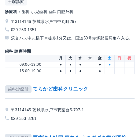
土曜診察
診療科：
歯科 小児歯科 歯科口腔外科
〒3114146 茨城県水戸市中丸町267
029-253-1351
茨交バス中丸橋下車徒歩1分又は、国道50号赤塚郵便局角を入る.
歯科 診療時間
月
火
水
木
金
土
日
祝
09:00-13:00
●
●
●
●
●
15:00-19:00
●
●
●
●
てらかど歯科クリニック
歯科診療所
〒3114145 茨城県水戸市双葉台5-797-1
029-353-8281