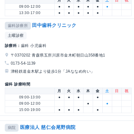
月
火
水
木
金
土
日
祝
09:00-12:00
●
●
●
●
●
●
13:30-17:00
●
●
●
●
●
田中歯科クリニック
歯科診療所
土曜診察
診療科：
歯科 小児歯科
〒0370202 青森県五所川原市金木町朝日山358番地1
0173-54-1139
津軽鉄道金木駅より徒歩1分「JAななめ向い」
歯科 診療時間
月
火
水
木
金
土
日
祝
09:00-13:00
●
●
●
●
09:00-12:00
●
●
15:00-19:00
●
●
●
●
医療法人 慈仁会尾野病院
病院