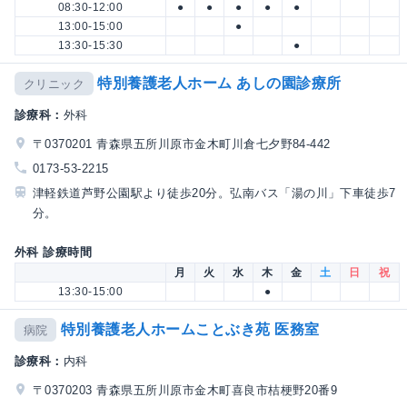
08:30-12:00
●
●
●
●
●
13:00-15:00
●
13:30-15:30
●
特別養護老人ホーム あしの園診療所
クリニック
診療科：
外科
〒0370201 青森県五所川原市金木町川倉七夕野84-442
0173-53-2215
津軽鉄道芦野公園駅より徒歩20分。弘南バス「湯の川」下車徒歩7
分。
外科 診療時間
月
火
水
木
金
土
日
祝
13:30-15:00
●
特別養護老人ホームことぶき苑 医務室
病院
診療科：
内科
〒0370203 青森県五所川原市金木町喜良市桔梗野20番9