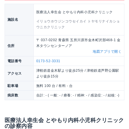
医療法人幸生会 とやもり内科小児科クリニック
施設名
イリョウホウジンコウセイカイ トヤモリナイカショ
ウニカクリニック
〒 037-0202 青森県 五所川原市金木町沢部468-1 金
住所
木タウンセンターノア
地図アプリで開く
電話番号
0173-52-3331
津軽鉄道金木駅より徒歩25分 / 津軽鉄道芦野公園駅
アクセス
より徒歩15分
駐車場
無料 100 台 / 有料 - 台
病床数
合計: - ( 一般: - / 療養: - / 精神: - / 感染症: - / 結核: -)
医療法人幸生会 とやもり内科小児科クリニック
の診察内容