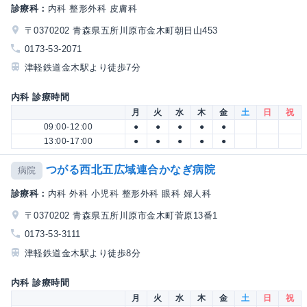
診療科：
内科 整形外科 皮膚科
〒0370202 青森県五所川原市金木町朝日山453
0173-53-2071
津軽鉄道金木駅より徒歩7分
内科 診療時間
月
火
水
木
金
土
日
祝
09:00-12:00
●
●
●
●
●
13:00-17:00
●
●
●
●
●
つがる西北五広域連合かなぎ病院
病院
診療科：
内科 外科 小児科 整形外科 眼科 婦人科
〒0370202 青森県五所川原市金木町菅原13番1
0173-53-3111
津軽鉄道金木駅より徒歩8分
内科 診療時間
月
火
水
木
金
土
日
祝