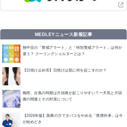
MEDLEYニュース新着記事
熱中症の「警戒アラート」と「特別警戒アラート」は何が
違う？ クーリングシェルターとは？
【日焼け止め④】日焼けは肌に何を起こすのか？
梅雨、台風の時期は片頭痛が起こりやすい？ー天気と片頭
痛の関連とその対策について
【2026年版】医療の力でタバコをやめる「禁煙外来」は今
が始めどき