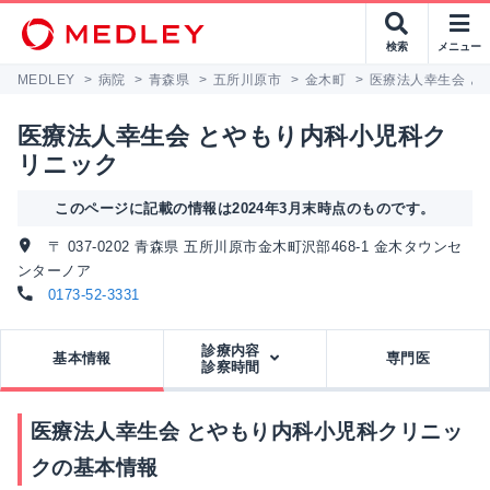
検索
メニュー
MEDLEY
>
病院
>
青森県
>
五所川原市
>
金木町
>
医療法人幸生会 と
医療法人幸生会 とやもり内科小児科ク
リニック
このページに記載の情報は2024年3月末時点のものです。
〒 037-0202 青森県 五所川原市金木町沢部468-1 金木タウンセ
ンターノア
0173-52-3331
診療内容
基本情報
専門医
診察時間
医療法人幸生会 とやもり内科小児科クリニッ
クの基本情報