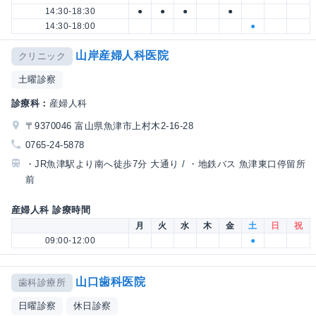
14:30-18:30
●
●
●
●
14:30-18:00
●
山岸産婦人科医院
クリニック
土曜診察
診療科：
産婦人科
〒9370046 富山県魚津市上村木2-16-28
0765-24-5878
・JR魚津駅より南へ徒歩7分 大通り / ・地鉄バス 魚津東口停留所
前
産婦人科 診療時間
月
火
水
木
金
土
日
祝
09:00-12:00
●
山口歯科医院
歯科診療所
日曜診察
休日診察