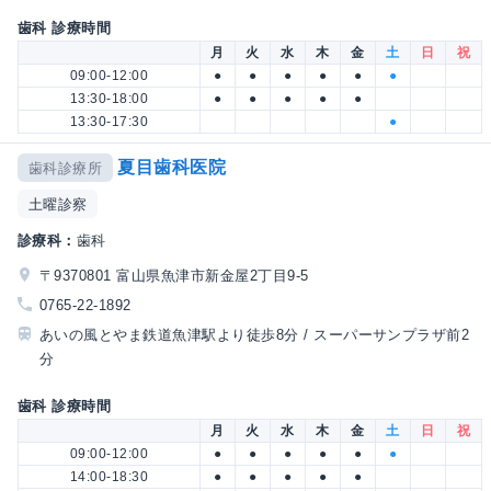
歯科 診療時間
月
火
水
木
金
土
日
祝
09:00-12:00
●
●
●
●
●
●
13:30-18:00
●
●
●
●
●
13:30-17:30
●
夏目歯科医院
歯科診療所
土曜診察
診療科：
歯科
〒9370801 富山県魚津市新金屋2丁目9-5
0765-22-1892
あいの風とやま鉄道魚津駅より徒歩8分 / スーパーサンプラザ前2
分
歯科 診療時間
月
火
水
木
金
土
日
祝
09:00-12:00
●
●
●
●
●
●
14:00-18:30
●
●
●
●
●