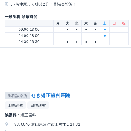
JR魚津駅より徒歩2分 / 農協会館近く
一般歯科 診療時間
月
火
水
木
金
土
日
祝
09:00-13:00
●
●
●
●
●
14:00-18:00
●
14:30-18:30
●
●
●
●
せき矯正歯科医院
歯科診療所
土曜診察
日曜診察
診療科：
矯正歯科
〒9370046 富山県魚津市上村木1-14-31