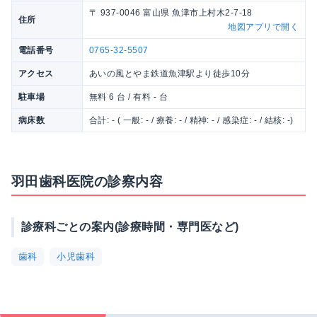
〒 937-0046 富山県 魚津市上村木2-7-18
住所
地図アプリで開く
電話番号
0765-32-5507
アクセス
あいの風とやま鉄道魚津駅より徒歩10分
駐車場
無料 6 台 / 有料 - 台
病床数
合計: - ( 一般: - / 療養: - / 精神: - / 感染症: - / 結核: -)
羽田歯科医院の診察内容
診療科ごとの案内(診療時間・専門医など)
歯科
小児歯科