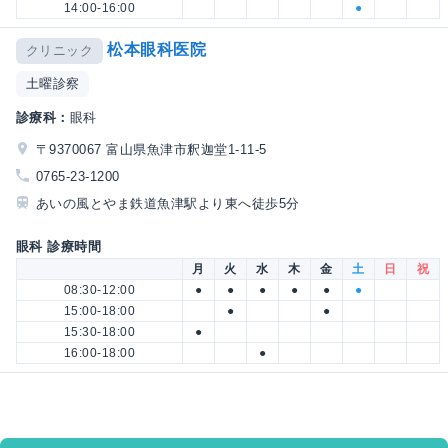
14:00-16:00
●
松本眼科医院
クリニック
土曜診察
診療科：
眼科
〒9370067 富山県魚津市釈迦堂1-11-5
0765-23-1200
あいの風とやま鉄道魚津駅より東へ徒歩5分
眼科 診療時間
月
火
水
木
金
土
日
祝
08:30-12:00
●
●
●
●
●
●
15:00-18:00
●
●
15:30-18:00
●
16:00-18:00
●