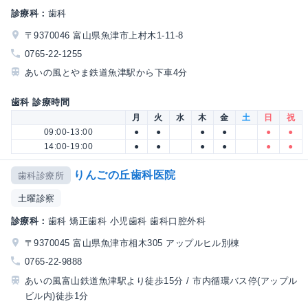
診療科：
歯科
〒9370046 富山県魚津市上村木1-11-8
0765-22-1255
あいの風とやま鉄道魚津駅から下車4分
歯科 診療時間
月
火
水
木
金
土
日
祝
09:00-13:00
●
●
●
●
●
●
14:00-19:00
●
●
●
●
●
●
りんごの丘歯科医院
歯科診療所
土曜診察
診療科：
歯科 矯正歯科 小児歯科 歯科口腔外科
〒9370045 富山県魚津市相木305 アップルヒル別棟
0765-22-9888
あいの風富山鉄道魚津駅より徒歩15分 / 市内循環バス停(アップル
ビル内)徒歩1分