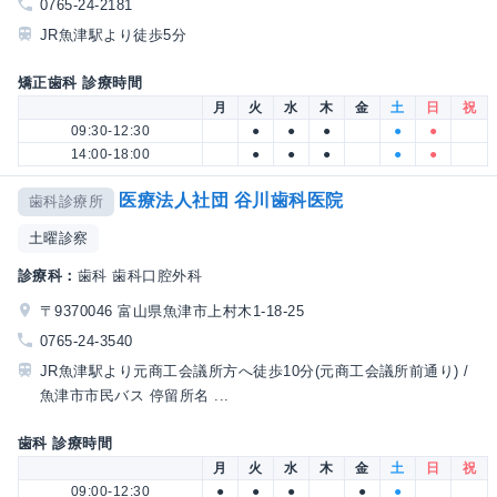
0765-24-2181
JR魚津駅より徒歩5分
矯正歯科 診療時間
月
火
水
木
金
土
日
祝
09:30-12:30
●
●
●
●
●
14:00-18:00
●
●
●
●
●
医療法人社団 谷川歯科医院
歯科診療所
土曜診察
診療科：
歯科 歯科口腔外科
〒9370046 富山県魚津市上村木1-18-25
0765-24-3540
JR魚津駅より元商工会議所方へ徒歩10分(元商工会議所前通り) /
魚津市市民バス 停留所名 ...
歯科 診療時間
月
火
水
木
金
土
日
祝
09:00-12:30
●
●
●
●
●