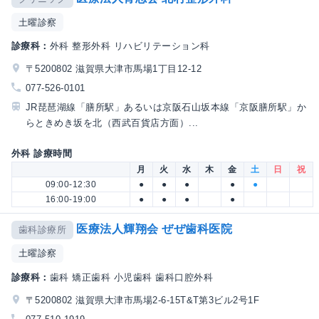
土曜診察
診療科：
外科 整形外科 リハビリテーション科
〒5200802 滋賀県大津市馬場1丁目12-12
077-526-0101
JR琵琶湖線「膳所駅」あるいは京阪石山坂本線「京阪膳所駅」か
らときめき坂を北（西武百貨店方面）...
外科 診療時間
月
火
水
木
金
土
日
祝
09:00-12:30
●
●
●
●
●
16:00-19:00
●
●
●
●
医療法人輝翔会 ぜぜ歯科医院
歯科診療所
土曜診察
診療科：
歯科 矯正歯科 小児歯科 歯科口腔外科
〒5200802 滋賀県大津市馬場2-6-15T&T第3ビル2号1F