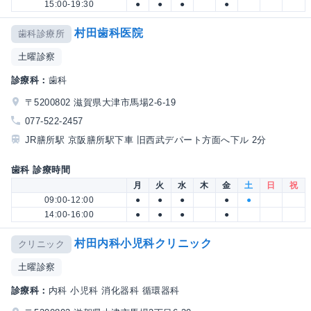
15:00-19:30
●
●
●
●
村田歯科医院
歯科診療所
土曜診察
診療科：
歯科
〒5200802 滋賀県大津市馬場2-6-19
077-522-2457
JR膳所駅 京阪膳所駅下車 旧西武デパート方面へ下ル 2分
歯科 診療時間
月
火
水
木
金
土
日
祝
09:00-12:00
●
●
●
●
●
14:00-16:00
●
●
●
●
村田内科小児科クリニック
クリニック
土曜診察
診療科：
内科 小児科 消化器科 循環器科