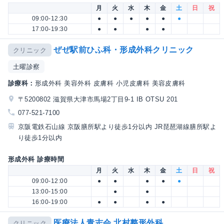
月
火
水
木
金
土
日
祝
09:00-12:30
●
●
●
●
●
●
17:00-19:30
●
●
●
●
ぜぜ駅前ひふ科・形成外科クリニック
クリニック
土曜診察
診療科：
形成外科 美容外科 皮膚科 小児皮膚科 美容皮膚科
〒5200802 滋賀県大津市馬場2丁目9-1 IB OTSU 201
077-521-7100
京阪電鉄石山線 京阪膳所駅より徒歩1分以内 JR琵琶湖線膳所駅よ
り徒歩1分以内
形成外科 診療時間
月
火
水
木
金
土
日
祝
09:00-12:00
●
●
●
●
●
13:00-15:00
●
●
16:00-19:00
●
●
●
●
医療法人青志会 北村整形外科
クリニック