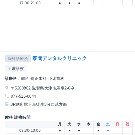
17:00-21:00
●
●
●
泰間デンタルクリニック
歯科診療所
土曜診察
診療科：
歯科 矯正歯科 小児歯科
〒5200802 滋賀県大津市馬場2-6-9
077-525-8044
JR膳所駅下車徒歩3分西武方面
歯科 診療時間
月
火
水
木
金
土
日
祝
09:30-13:00
●
●
●
●
●