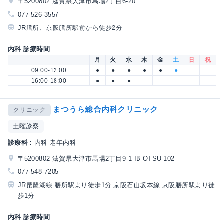
〒5200802 滋賀県大津市馬場2丁目6-20
077-526-3557
JR膳所、京阪膳所駅前から徒歩2分
内科 診療時間
月
火
水
木
金
土
日
祝
09:00-12:00
●
●
●
●
●
●
16:00-18:00
●
●
●
まつうら総合内科クリニック
クリニック
土曜診察
診療科：
内科 老年内科
〒5200802 滋賀県大津市馬場2丁目9-1 IB OTSU 102
077-548-7205
JR琵琶湖線 膳所駅より徒歩1分 京阪石山坂本線 京阪膳所駅より徒
歩1分
内科 診療時間