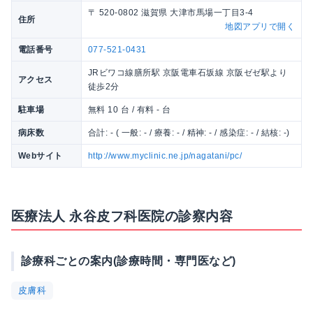
〒 520-0802 滋賀県 大津市馬場一丁目3-4
住所
地図アプリで開く
電話番号
077-521-0431
JRビワコ線膳所駅 京阪電車石坂線 京阪ゼゼ駅より
アクセス
徒歩2分
駐車場
無料 10 台 / 有料 - 台
病床数
合計: - ( 一般: - / 療養: - / 精神: - / 感染症: - / 結核: -)
Webサイト
http://www.myclinic.ne.jp/nagatani/pc/
医療法人 永谷皮フ科医院の診察内容
診療科ごとの案内(診療時間・専門医など)
皮膚科