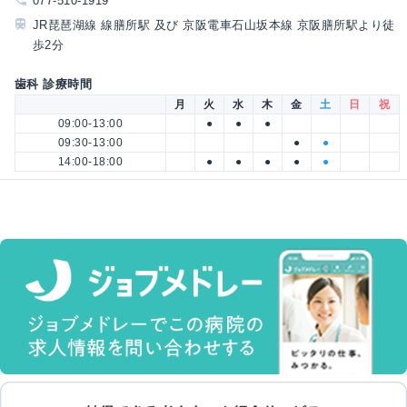
077-510-1919
JR琵琶湖線 線膳所駅 及び 京阪電車石山坂本線 京阪膳所駅より徒
歩2分
歯科 診療時間
月
火
水
木
金
土
日
祝
09:00-13:00
●
●
●
09:30-13:00
●
●
14:00-18:00
●
●
●
●
●