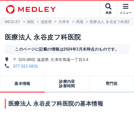
検索
メニュー
MEDLEY
>
病院
>
滋賀県
>
大津市
>
馬場
>
医療法人 永谷皮フ科医院
医療法人 永谷皮フ科医院
このページに記載の情報は2024年3月末時点のものです。
〒 520-0802 滋賀県 大津市馬場一丁目3-4
077-521-0431
診療内容
基本情報
専門医
診察時間
医療法人 永谷皮フ科医院の基本情報