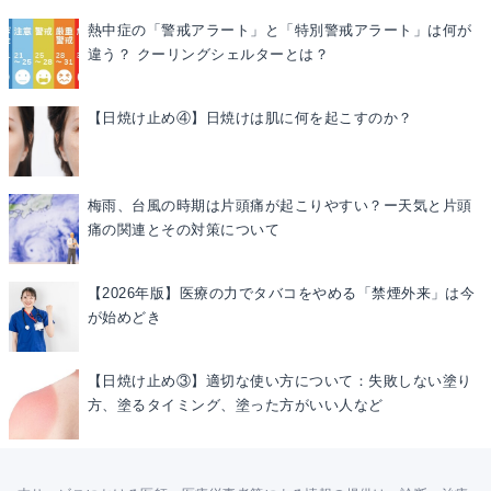
熱中症の「警戒アラート」と「特別警戒アラート」は何が
違う？ クーリングシェルターとは？
【日焼け止め④】日焼けは肌に何を起こすのか？
梅雨、台風の時期は片頭痛が起こりやすい？ー天気と片頭
痛の関連とその対策について
【2026年版】医療の力でタバコをやめる「禁煙外来」は今
が始めどき
【日焼け止め③】適切な使い方について：失敗しない塗り
方、塗るタイミング、塗った方がいい人など