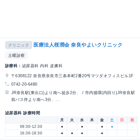
医療法人桜潤会 奈良やよいクリニック
クリニック
土曜診察
診療科：
泌尿器科 内科 皮膚科
〒6308122 奈良県奈良市三条本町2番20号マツダオフィスビル1F
0742-20-6480
JR奈良駅(東出口)より南へ徒歩2分、 / 市内循環(内回り)JR奈良駅
前バス停より南へ3分、...
泌尿器科 診療時間
月
火
水
木
金
土
日
祝
09:30-12:30
●
●
●
●
16:30-18:30
●
●
●
●