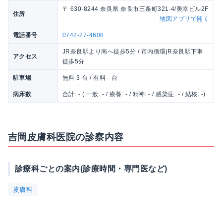
〒 630-8244 奈良県 奈良市三条町321-4/美幸ビル2F
住所
地図アプリで開く
電話番号
0742-27-4608
JR奈良駅より南へ徒歩5分 / 市内循環jR奈良駅下車
アクセス
徒歩5分
駐車場
無料 3 台 / 有料 - 台
病床数
合計: - ( 一般: - / 療養: - / 精神: - / 感染症: - / 結核: -)
吉岡皮膚科医院の診察内容
診療科ごとの案内(診療時間・専門医など)
皮膚科