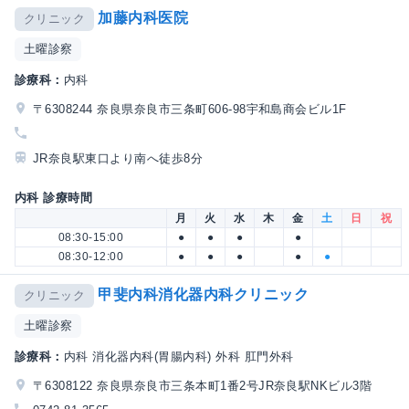
加藤内科医院
クリニック
土曜診察
診療科：
内科
〒6308244 奈良県奈良市三条町606-98宇和島商会ビル1F
JR奈良駅東口より南へ徒歩8分
内科 診療時間
月
火
水
木
金
土
日
祝
08:30-15:00
●
●
●
●
08:30-12:00
●
●
●
●
●
甲斐内科消化器内科クリニック
クリニック
土曜診察
診療科：
内科 消化器内科(胃腸内科) 外科 肛門外科
〒6308122 奈良県奈良市三条本町1番2号JR奈良駅NKビル3階