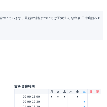
基づいています。最新の情報については医療法人 慈豊会 田中病院へ直
歯科 診療時間
月
火
水
木
金
土
日
祝
09:00-13:00
●
●
●
●
09:00-12:30
●
14:00-16:30
●