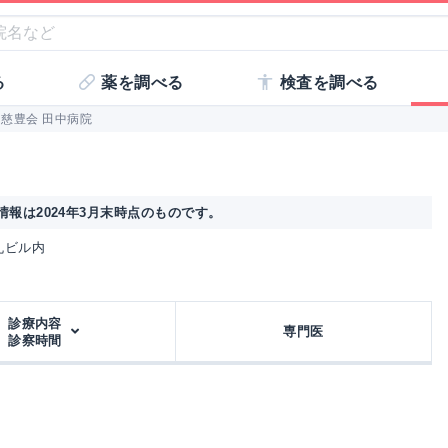
る
薬を調べる
検査を調べる
 慈豊会 田中病院
報は2024年3月末時点のものです。
の丸ビル内
診療内容
専門医
診察時間