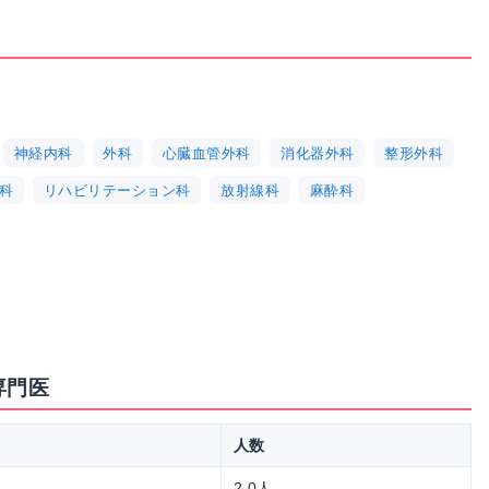
神経内科
外科
心臓血管外科
消化器外科
整形外科
科
リハビリテーション科
放射線科
麻酔科
専門医
人数
2.0人