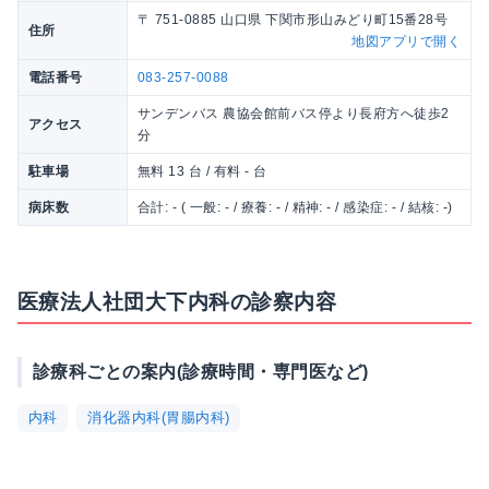
〒 751-0885 山口県 下関市形山みどり町15番28号
住所
地図アプリで開く
電話番号
083-257-0088
サンデンバス 農協会館前バス停より長府方へ徒歩2
アクセス
分
駐車場
無料 13 台 / 有料 - 台
病床数
合計: - ( 一般: - / 療養: - / 精神: - / 感染症: - / 結核: -)
医療法人社団大下内科の診察内容
診療科ごとの案内(診療時間・専門医など)
内科
消化器内科(胃腸内科)