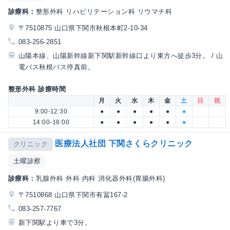
診療科：
整形外科 リハビリテーション科 リウマチ科
〒7510875 山口県下関市秋根本町2-10-34
083-256-2851
山陽本線、山陽新幹線新下関駅新幹線口より東方へ徒歩3分。 / 山
電バス秋根バス停真前。
整形外科 診療時間
月
火
水
木
金
土
日
祝
9:00-12:30
●
●
●
●
●
●
14:00-18:00
●
●
●
●
●
●
医療法人社団 下関さくらクリニック
クリニック
土曜診察
診療科：
乳腺外科 外科 内科 消化器外科(胃腸外科)
〒7510868 山口県下関市有冨167-2
083-257-7767
新下関駅より車で3分。