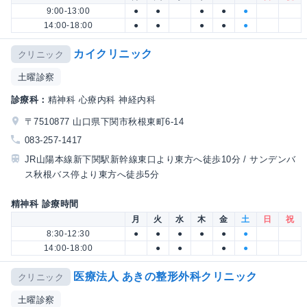
9:00-13:00
●
●
●
●
●
14:00-18:00
●
●
●
●
●
カイクリニック
クリニック
土曜診察
診療科：
精神科 心療内科 神経内科
〒7510877 山口県下関市秋根東町6-14
083-257-1417
JR山陽本線新下関駅新幹線東口より東方へ徒歩10分 / サンデンバ
ス秋根バス停より東方へ徒歩5分
精神科 診療時間
月
火
水
木
金
土
日
祝
8:30-12:30
●
●
●
●
●
●
14:00-18:00
●
●
●
●
医療法人 あきの整形外科クリニック
クリニック
土曜診察