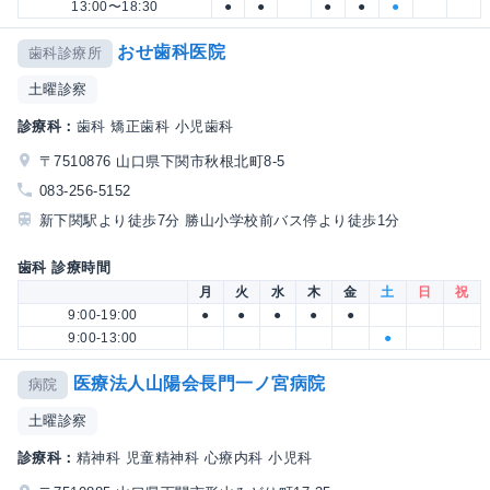
13:00〜18:30
●
●
●
●
●
おせ歯科医院
歯科診療所
土曜診察
診療科：
歯科 矯正歯科 小児歯科
〒7510876 山口県下関市秋根北町8-5
083-256-5152
新下関駅より徒歩7分 勝山小学校前バス停より徒歩1分
歯科 診療時間
月
火
水
木
金
土
日
祝
9:00-19:00
●
●
●
●
●
9:00-13:00
●
医療法人山陽会長門一ノ宮病院
病院
土曜診察
診療科：
精神科 児童精神科 心療内科 小児科