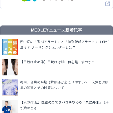
MEDLEYニュース新着記事
熱中症の「警戒アラート」と「特別警戒アラート」は何が
違う？ クーリングシェルターとは？
【日焼け止め④】日焼けは肌に何を起こすのか？
梅雨、台風の時期は片頭痛が起こりやすい？ー天気と片頭
痛の関連とその対策について
【2026年版】医療の力でタバコをやめる「禁煙外来」は今
が始めどき