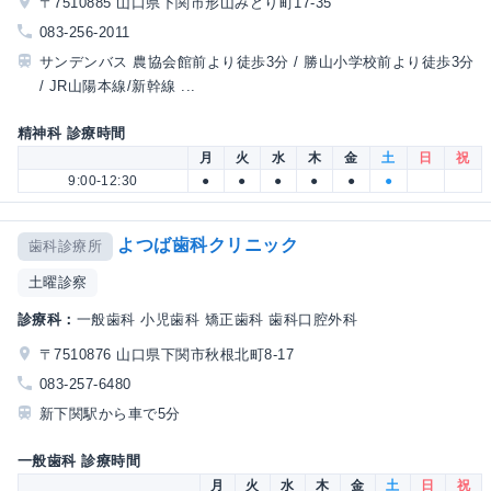
〒7510885 山口県下関市形山みどり町17-35
083-256-2011
サンデンバス 農協会館前より徒歩3分 / 勝山小学校前より徒歩3分
/ JR山陽本線/新幹線 ...
精神科 診療時間
月
火
水
木
金
土
日
祝
9:00-12:30
●
●
●
●
●
●
よつば歯科クリニック
歯科診療所
土曜診察
診療科：
一般歯科 小児歯科 矯正歯科 歯科口腔外科
〒7510876 山口県下関市秋根北町8-17
083-257-6480
新下関駅から車で5分
一般歯科 診療時間
月
火
水
木
金
土
日
祝