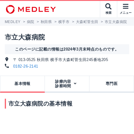
検索
メニュー
MEDLEY
>
病院
>
秋田県
>
横手市
>
大森町菅生田
>
市立大森病院
市立大森病院
このページに記載の情報は2024年3月末時点のものです。
〒 013-0525 秋田県 横手市大森町菅生田245番地205
0182-26-2141
診療内容
基本情報
専門医
診察時間
市立大森病院の基本情報