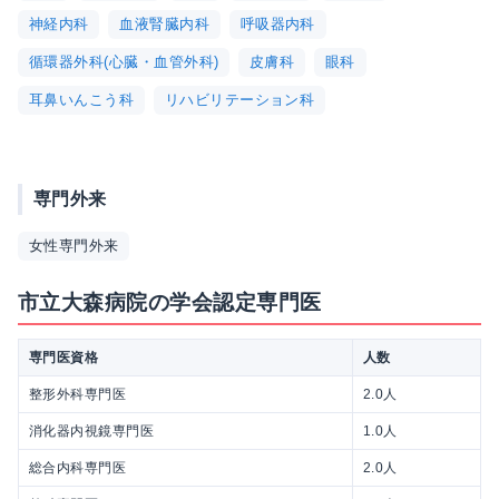
神経内科
血液腎臓内科
呼吸器内科
循環器外科(心臓・血管外科)
皮膚科
眼科
耳鼻いんこう科
リハビリテーション科
専門外来
女性専門外来
市立大森病院の学会認定専門医
専門医資格
人数
整形外科専門医
2.0人
消化器内視鏡専門医
1.0人
総合内科専門医
2.0人