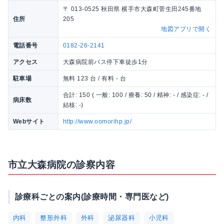
〒 013-0525 秋田県 横手市大森町菅生田245番地
住所
205
地図アプリで開く
電話番号
0182-26-2141
アクセス
大森病院前バス停下車徒歩1分
駐車場
無料 123 台 / 有料 - 台
合計: 150 ( 一般: 100 / 療養: 50 / 精神: - / 感染症: - /
病床数
結核: -)
Webサイト
http://www.oomorihp.jp/
市立大森病院の診察内容
診療科ごとの案内(診療時間・専門医など)
内科
整形外科
外科
泌尿器科
小児科