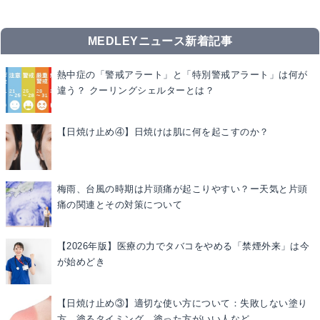
MEDLEYニュース新着記事
熱中症の「警戒アラート」と「特別警戒アラート」は何が
違う？ クーリングシェルターとは？
【日焼け止め④】日焼けは肌に何を起こすのか？
梅雨、台風の時期は片頭痛が起こりやすい？ー天気と片頭
痛の関連とその対策について
【2026年版】医療の力でタバコをやめる「禁煙外来」は今
が始めどき
【日焼け止め③】適切な使い方について：失敗しない塗り
方、塗るタイミング、塗った方がいい人など