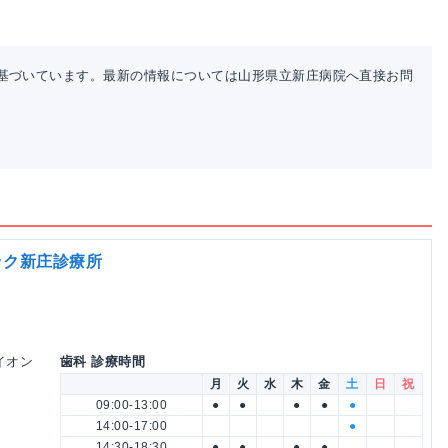
基づいています。最新の情報については山形県立新庄病院へ直接お問
ック新庄診療所
 イオン
歯科 診療時間
月
火
水
木
金
土
日
祝
09:00-13:00
●
●
●
●
●
14:00-17:00
●
14:30-18:30
●
●
●
●