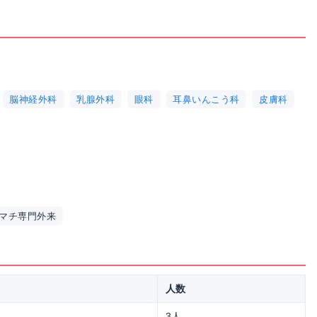
脳神経外科
乳腺外科
眼科
耳鼻いんこう科
皮膚科
マチ専門外来
人数
3人