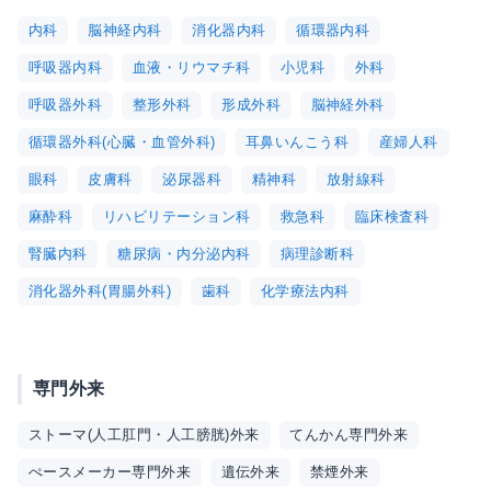
内科
脳神経内科
消化器内科
循環器内科
呼吸器内科
血液・リウマチ科
小児科
外科
呼吸器外科
整形外科
形成外科
脳神経外科
循環器外科(心臓・血管外科)
耳鼻いんこう科
産婦人科
眼科
皮膚科
泌尿器科
精神科
放射線科
麻酔科
リハビリテーション科
救急科
臨床検査科
腎臓内科
糖尿病・内分泌内科
病理診断科
消化器外科(胃腸外科)
歯科
化学療法内科
専門外来
ストーマ(人工肛門・人工膀胱)外来
てんかん専門外来
ぺースメーカー専門外来
遺伝外来
禁煙外来