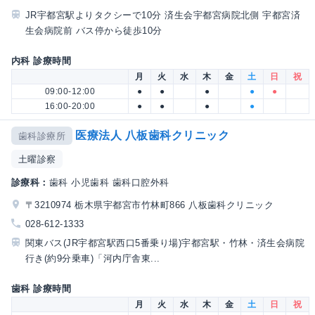
JR宇都宮駅よりタクシーで10分 済生会宇都宮病院北側 宇都宮済
生会病院前 バス停から徒歩10分
内科 診療時間
月
火
水
木
金
土
日
祝
09:00-12:00
●
●
●
●
●
16:00-20:00
●
●
●
●
医療法人 八板歯科クリニック
歯科診療所
土曜診察
診療科：
歯科 小児歯科 歯科口腔外科
〒3210974 栃木県宇都宮市竹林町866 八板歯科クリニック
028-612-1333
関東バス(JR宇都宮駅西口5番乗り場)宇都宮駅・竹林・済生会病院
行き(約9分乗車)「河内庁舎東...
歯科 診療時間
月
火
水
木
金
土
日
祝