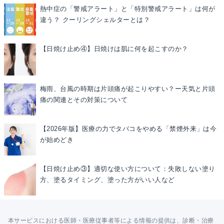
熱中症の「警戒アラート」と「特別警戒アラート」は何が
違う？ クーリングシェルターとは？
【日焼け止め④】日焼けは肌に何を起こすのか？
梅雨、台風の時期は片頭痛が起こりやすい？ー天気と片頭
痛の関連とその対策について
【2026年版】医療の力でタバコをやめる「禁煙外来」は今
が始めどき
【日焼け止め③】適切な使い方について：失敗しない塗り
方、塗るタイミング、塗った方がいい人など
本サービスにおける医師・医療従事者等による情報の提供は、診断・治療