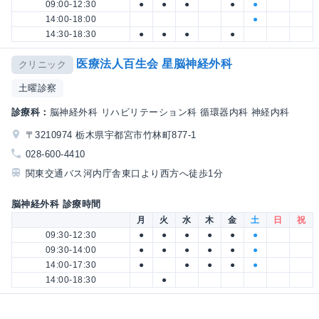
09:00-12:30
●
●
●
●
●
14:00-18:00
●
14:30-18:30
●
●
●
●
医療法人百生会 星脳神経外科
クリニック
土曜診察
診療科：
脳神経外科 リハビリテーション科 循環器内科 神経内科
〒3210974 栃木県宇都宮市竹林町877-1
028-600-4410
関東交通バス河内庁舎東口より西方へ徒歩1分
脳神経外科 診療時間
月
火
水
木
金
土
日
祝
09:30-12:30
●
●
●
●
●
●
09:30-14:00
●
●
●
●
●
●
14:00-17:30
●
●
●
●
●
14:00-18:30
●