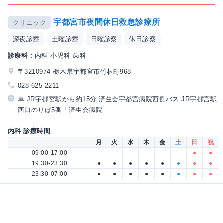
宇都宮市夜間休日救急診療所
クリニック
深夜診察
土曜診察
日曜診察
休日診察
診療科：
内科 小児科 歯科
〒3210974 栃木県宇都宮市竹林町968
028-625-2211
車:JR宇都宮駅から約15分 済生会宇都宮病院西側バス:JR宇都宮駅
西口のりば5番「済生会病院...
内科 診療時間
月
火
水
木
金
土
日
祝
09:00-17:00
●
●
19:30-23:30
●
●
●
●
●
●
●
●
23:30-07:00
●
●
●
●
●
●
●
●