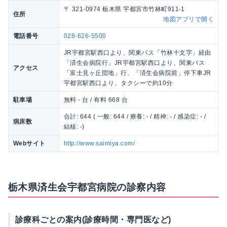
〒 321-0974 栃木県 宇都宮市竹林町911-1
住所
地図アプリで開く
電話番号
028-626-5500
JR宇都宮駅西口より、関東バス「竹林十文字」経由
「済生会病院行」JR宇都宮駅西口より、関東バス
アクセス
「富士見ヶ丘団地」行、「済生会病院前」停下車JR
宇都宮駅西口より、タクシーで約10分
駐車場
無料 - 台 / 有料 668 台
合計: 644 ( 一般: 644 / 療養: - / 精神: - / 感染症: - /
病床数
結核: -)
Webサイト
http://www.saimiya.com/
栃木県済生会宇都宮病院の診察内容
診療科ごとの案内(診療時間・専門医など)