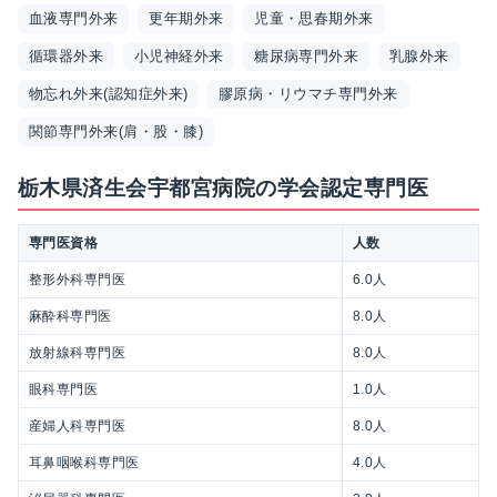
血液専門外来
更年期外来
児童・思春期外来
循環器外来
小児神経外来
糖尿病専門外来
乳腺外来
物忘れ外来(認知症外来)
膠原病・リウマチ専門外来
関節専門外来(肩・股・膝)
栃木県済生会宇都宮病院の学会認定専門医
専門医資格
人数
整形外科専門医
6.0人
麻酔科専門医
8.0人
放射線科専門医
8.0人
眼科専門医
1.0人
産婦人科専門医
8.0人
耳鼻咽喉科専門医
4.0人