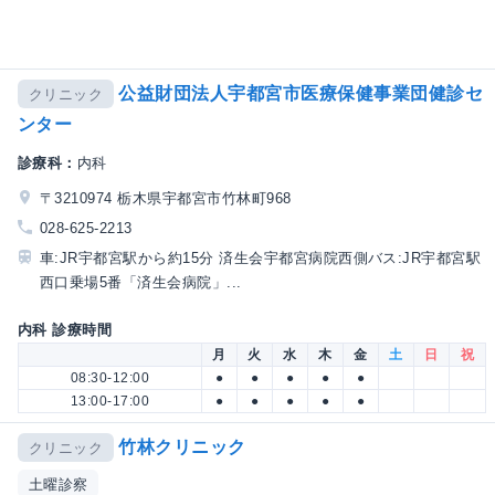
公益財団法人宇都宮市医療保健事業団健診セ
クリニック
ンター
診療科：
内科
〒3210974 栃木県宇都宮市竹林町968
028-625-2213
車:JR宇都宮駅から約15分 済生会宇都宮病院西側バス:JR宇都宮駅
西口乗場5番「済生会病院」...
内科 診療時間
月
火
水
木
金
土
日
祝
08:30-12:00
●
●
●
●
●
13:00-17:00
●
●
●
●
●
竹林クリニック
クリニック
土曜診察