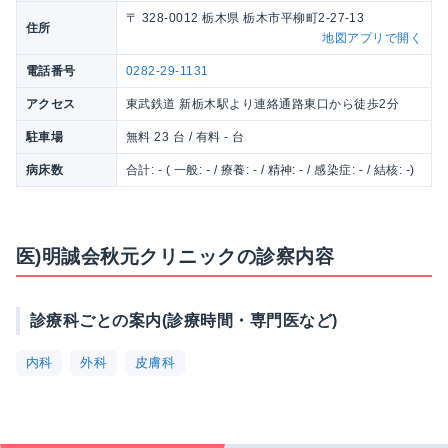
〒 328-0012 栃木県 栃木市平柳町2-27-13
住所
地図アプリで開く
電話番号
0282-29-1131
アクセス
東武鉄道 新栃木駅より連絡通路東口から徒歩2分
駐車場
無料 23 台 / 有料 - 台
病床数
合計: - ( 一般: - / 療養: - / 精神: - / 感染症: - / 結核: -)
医)明誠会秋元クリニックの診察内容
診療科ごとの案内(診療時間・専門医など)
内科
外科
皮膚科