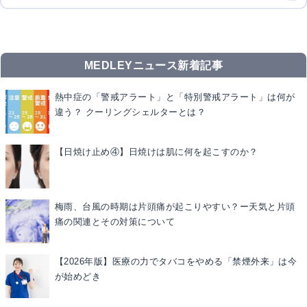
MEDLEYニュース新着記事
熱中症の「警戒アラート」と「特別警戒アラート」は何が
違う？ クーリングシェルターとは？
【日焼け止め④】日焼けは肌に何を起こすのか？
梅雨、台風の時期は片頭痛が起こりやすい？ー天気と片頭
痛の関連とその対策について
【2026年版】医療の力でタバコをやめる「禁煙外来」は今
が始めどき