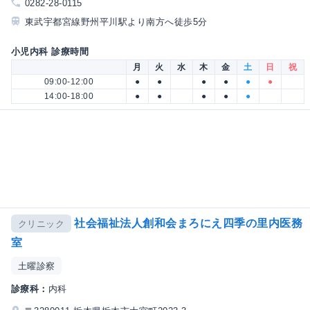
0282-28-0115
東武宇都宮線野州平川駅より南方へ徒歩5分
小児内科 診療時間
月
火
水
木
金
土
日
祝
09:00-12:00
●
●
●
●
●
●
14:00-18:00
●
●
●
●
●
社会福祉法人創和会まろにえ四季の里内医務
クリニック
室
土曜診察
診療科：
内科