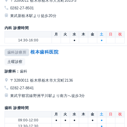
〒3280011 栃木県栃木市大宮町2023-3
0282-27-8501
東武新栃木駅より徒歩20分
内科 診療時間
月
火
水
木
金
土
日
祝
14:30-16:00
●
●
根本歯科医院
歯科診療所
土曜診察
診療科：
歯科
〒3280011 栃木県栃木市大宮町2136
0282-27-8841
東武宇都宮線野洲平川駅より南方へ徒歩3分
歯科 診療時間
月
火
水
木
金
土
日
祝
09:00-12:00
●
●
●
●
●
13:30-17:30
●