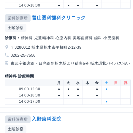
14:00-18:00
●
●
●
●
畠山医科歯科クリニック
歯科診療所
土曜診察
診療科：
精神科 児童精神科 心療内科 美容皮膚科 歯科 小児歯科
〒3280012 栃木県栃木市平柳町2-12-39
0282-25-7556
東武宇都宮線・日光線新栃木駅より徒歩6分 栃木環状バイパス沿い
精神科 診療時間
月
火
水
木
金
土
日
祝
09:00-12:30
●
●
●
●
●
14:00-18:30
●
●
●
●
14:00-17:00
●
入野歯科医院
歯科診療所
土曜診察