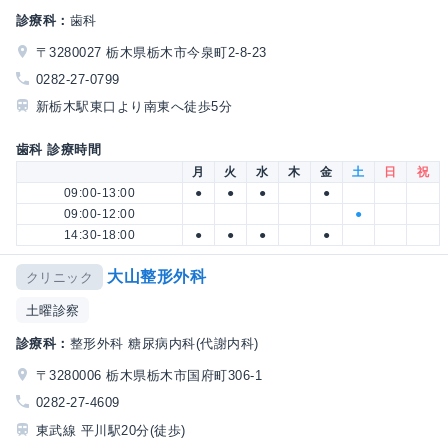
診療科：
歯科
〒3280027 栃木県栃木市今泉町2-8-23
0282-27-0799
新栃木駅東口より南東へ徒歩5分
歯科 診療時間
月
火
水
木
金
土
日
祝
09:00-13:00
●
●
●
●
09:00-12:00
●
14:30-18:00
●
●
●
●
大山整形外科
クリニック
土曜診察
診療科：
整形外科 糖尿病内科(代謝内科)
〒3280006 栃木県栃木市国府町306-1
0282-27-4609
東武線 平川駅20分(徒歩)