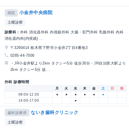
小金井中央病院
病院
土曜診察
診療科：
外科 消化器外科 内視鏡外科 大腸・肛門外科 乳腺外科 内科
消化器内科(内視鏡) ...
〒3290414 栃木県下野市小金井2丁目4番地3
0285-44-7000
・JR小金井駅より2km タクシー5分 徒歩30分・JR自治医大駅より
2km タクシー5分 徒...
外科 診療時間
月
火
水
木
金
土
日
祝
09:00-12:30
●
●
●
●
●
●
14:00-17:00
●
ないき歯科クリニック
歯科診療所
土曜診察