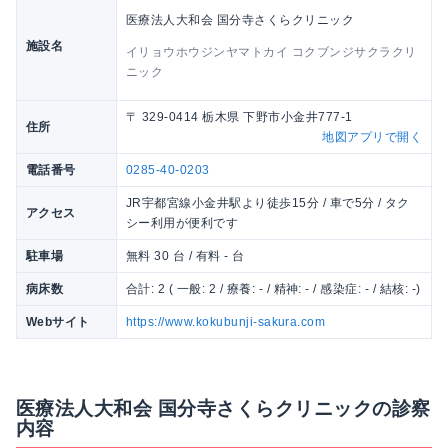
医療法人大和会 国分寺さくらクリニック
施設名
イリョウホウジンヤマトカイ コクブンジサクラクリ
ニック
〒 329-0414 栃木県 下野市小金井777-1
住所
地図アプリで開く
電話番号
0285-40-0203
JR宇都宮線小金井駅より徒歩15分 / 車で5分 / タク
アクセス
シー利用が便利です
駐車場
無料 30 台 / 有料 - 台
病床数
合計: 2 ( 一般: 2 / 療養: - / 精神: - / 感染症: - / 結核: -)
Webサイト
https://www.kokubunji-sakura.com
医療法人大和会 国分寺さくらクリニックの診察
内容