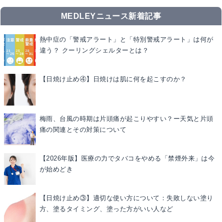
MEDLEYニュース新着記事
熱中症の「警戒アラート」と「特別警戒アラート」は何が
違う？ クーリングシェルターとは？
【日焼け止め④】日焼けは肌に何を起こすのか？
梅雨、台風の時期は片頭痛が起こりやすい？ー天気と片頭
痛の関連とその対策について
【2026年版】医療の力でタバコをやめる「禁煙外来」は今
が始めどき
【日焼け止め③】適切な使い方について：失敗しない塗り
方、塗るタイミング、塗った方がいい人など