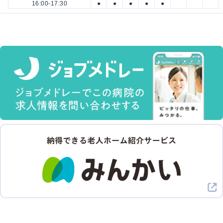
16:00-17:30
●
●
●
●
●