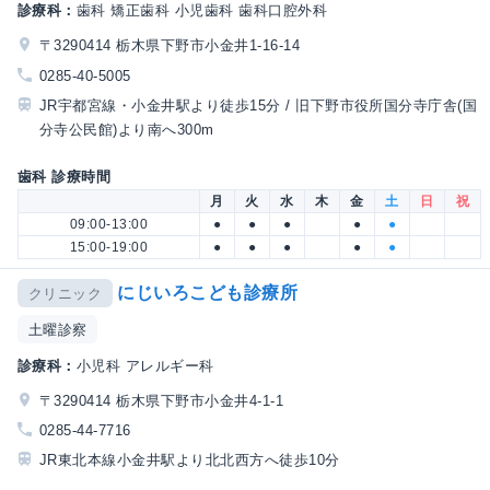
診療科：
歯科 矯正歯科 小児歯科 歯科口腔外科
〒3290414 栃木県下野市小金井1-16-14
0285-40-5005
JR宇都宮線・小金井駅より徒歩15分 / 旧下野市役所国分寺庁舎(国
分寺公民館)より南へ300m
歯科 診療時間
月
火
水
木
金
土
日
祝
09:00-13:00
●
●
●
●
●
15:00-19:00
●
●
●
●
●
にじいろこども診療所
クリニック
土曜診察
診療科：
小児科 アレルギー科
〒3290414 栃木県下野市小金井4-1-1
0285-44-7716
JR東北本線小金井駅より北北西方へ徒歩10分