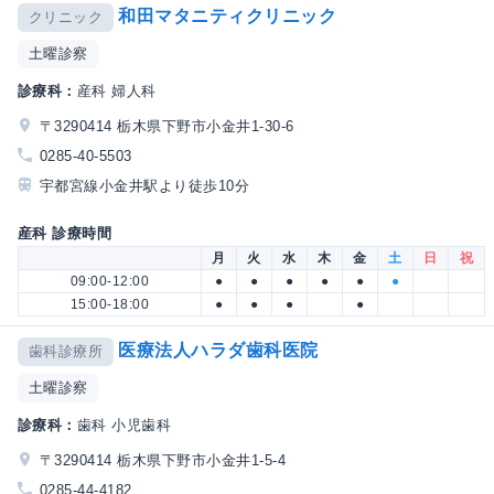
和田マタニティクリニック
クリニック
土曜診察
診療科：
産科 婦人科
〒3290414 栃木県下野市小金井1-30-6
0285-40-5503
宇都宮線小金井駅より徒歩10分
産科 診療時間
月
火
水
木
金
土
日
祝
09:00-12:00
●
●
●
●
●
●
15:00-18:00
●
●
●
●
医療法人ハラダ歯科医院
歯科診療所
土曜診察
診療科：
歯科 小児歯科
〒3290414 栃木県下野市小金井1-5-4
0285-44-4182