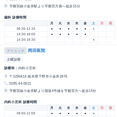
宇都宮線小金井駅より宇都宮方面へ徒歩15分
歯科 診療時間
月
火
水
木
金
土
日
祝
09:30-12:30
●
●
●
●
●
●
14:30-18:00
●
●
●
●
●
14:30-16:30
●
岡田医院
クリニック
土曜診察
診療科：
内科小児科
〒3290414 栃木県下野市小金井2976
0285-44-0021
宇都宮線小金井駅より国道4号線を宇都宮方へ徒歩15分
内科小児科 診療時間
月
火
水
木
金
土
日
祝
09:00-12:00
●
●
●
●
●
●