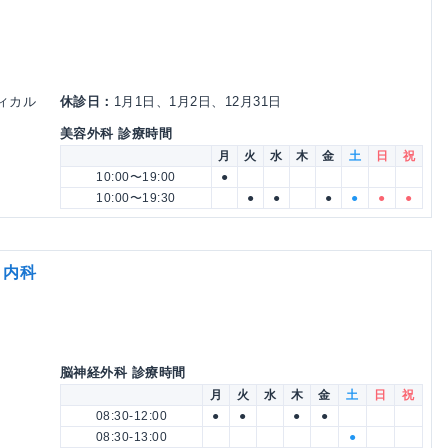
ディカル
休診日：
1月1日、1月2日、12月31日
美容外科 診療時間
月
火
水
木
金
土
日
祝
10:00〜19:00
●
10:00〜19:30
●
●
●
●
●
●
・内科
脳神経外科 診療時間
月
火
水
木
金
土
日
祝
08:30-12:00
●
●
●
●
08:30-13:00
●