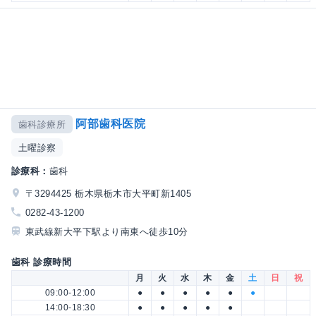
阿部歯科医院
歯科診療所
土曜診察
診療科：
歯科
〒3294425 栃木県栃木市大平町新1405
0282-43-1200
東武線新大平下駅より南東へ徒歩10分
歯科 診療時間
月
火
水
木
金
土
日
祝
09:00-12:00
●
●
●
●
●
●
14:00-18:30
●
●
●
●
●