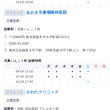
14:00-16:00
●
あおき耳鼻咽喉科医院
クリニック
土曜診察
診療科：
耳鼻いんこう科
〒3294425 栃木県栃木市大平町新1474-1
0282-43-3387
東武日光線新大平下駅、JR両毛線大平下駅より、車で10分
耳鼻いんこう科 診療時間
月
火
水
木
金
土
日
祝
09:00-12:00
●
●
●
●
●
14:30-18:00
●
●
●
●
14:30-17:00
●
かわたクリニック
クリニック
土曜診察
診療科：
内科 消化器科 アレルギー科