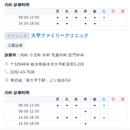
内科 診療時間
月
火
水
木
金
土
日
祝
09:00-12:00
●
●
●
●
●
●
14:30-18:30
●
●
●
●
大平ファミリークリニック
クリニック
土曜診察
診療科：
内科 小児科 外科 乳腺外科 肛門外科
〒3294404 栃木県栃木市大平町富田5-229
0282-43-7500
東武線「新大平下駅」より徒歩5分
内科 診療時間
月
火
水
木
金
土
日
祝
08:30-12:30
●
●
●
●
●
09:00-12:30
●
14:30-18:30
●
●
●
●
●
14:30-18:00
●