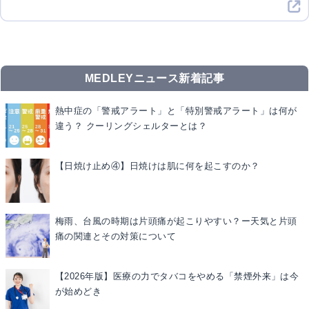
MEDLEYニュース新着記事
熱中症の「警戒アラート」と「特別警戒アラート」は何が
違う？ クーリングシェルターとは？
【日焼け止め④】日焼けは肌に何を起こすのか？
梅雨、台風の時期は片頭痛が起こりやすい？ー天気と片頭
痛の関連とその対策について
【2026年版】医療の力でタバコをやめる「禁煙外来」は今
が始めどき