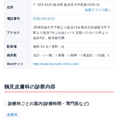
〒 329-4425 栃木県 栃木市大平町新1540-31
住所
地図アプリで開く
電話番号
0282-45-2212
JR両毛線大平下駅より徒歩15分東武日光線新大平下
アクセス
駅より徒歩7分ふれあいバス 定期バスのバス停より
徒歩5分、栃木銀行隣
駐車場
無料 40 台 / 有料 - 台
病床数
合計: - ( 一般: - / 療養: - / 精神: - / 感染症: - / 結核: -)
Webサイト
http://www.tsurumi-clinic.com/
鶴見皮膚科の診察内容
診療科ごとの案内(診療時間・専門医など)
皮膚科