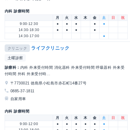
内科 診療時間
月
火
水
木
金
土
日
祝
9:00-12:30
●
●
●
●
●
14:30-18:30
●
●
●
●
14:30-17:00
●
ライフクリニック
クリニック
土曜診察
診療科：
内科 外来受付時間 消化器科 外来受付時間 呼吸器科 外来受
付時間 外科 外来受付時...
〒7730021 徳島県小松島市赤石町14番27号
0885-37-1811
自家用車
内科 診療時間
月
火
水
木
金
土
日
祝
9:00-12:00
●
●
●
●
●
●