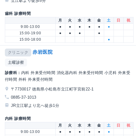
立江駅より徒歩5分
歯科 診療時間
月
火
水
木
金
土
日
祝
9:00-13:00
●
●
●
●
●
●
15:00-19:00
●
●
●
●
15:00-18:00
●
赤岩医院
クリニック
土曜診察
診療科：
内科 外来受付時間 消化器内科 外来受付時間 小児科 外来受
付時間 外科 外来受付時間
〒7730017 徳島県小松島市立江町字宮前22-1
0885-37-1013
JR立江駅より北へ徒歩1分
内科 診療時間
月
火
水
木
金
土
日
祝
9:00-13:00
●
●
●
●
●
●