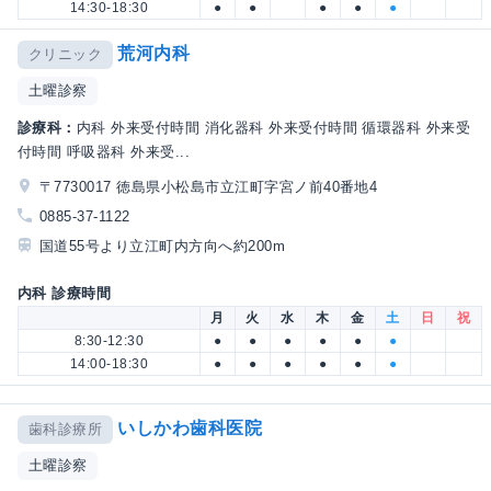
14:30-18:30
●
●
●
●
●
荒河内科
クリニック
土曜診察
診療科：
内科 外来受付時間 消化器科 外来受付時間 循環器科 外来受
付時間 呼吸器科 外来受...
〒7730017 徳島県小松島市立江町字宮ノ前40番地4
0885-37-1122
国道55号より立江町内方向へ約200m
内科 診療時間
月
火
水
木
金
土
日
祝
8:30-12:30
●
●
●
●
●
●
14:00-18:30
●
●
●
●
●
●
いしかわ歯科医院
歯科診療所
土曜診察