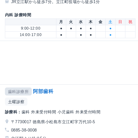
JR立江駅から徒歩7分。立江町役場から徒歩1分
内科 診療時間
月
火
水
木
金
土
日
祝
9:00-12:00
●
●
●
●
●
14:00-17:00
●
●
●
●
阿部歯科
歯科診療所
土曜診察
診療科：
歯科 外来受付時間 小児歯科 外来受付時間
〒7730017 徳島県小松島市立江町字万代10-5
0885-38-0008