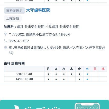
13:00-18:00
●
●
●
●
●
●
大守歯科医院
歯科診療所
土曜診察
診療科：
歯科 外来受付時間 小児歯科 外来受付時間
〒7730021 徳島県小松島市赤石町4番95号
0885-37-0352
車 JR牟岐線阿波赤石駅より徒歩5分 徳島バス赤石バス停下車徒歩
5分
歯科 診療時間
月
火
水
木
金
土
日
祝
9:00-12:30
●
●
●
●
●
●
14:00-18:30
●
●
●
●
●