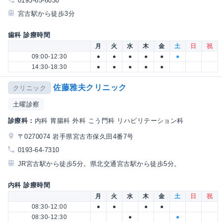
0193-65-6030
宮古駅から徒歩3分
歯科 診療時間
月
火
水
木
金
土
日
祝
09:00-12:30
●
●
●
●
●
●
14:30-18:30
●
●
●
●
●
佐藤雅夫クリニック
クリニック
土曜診察
診療科：
内科 胃腸科 外科 こう門科 リハビリテーション科
〒0270074 岩手県宮古市保久田4番7号
0193-64-7310
JR宮古駅から徒歩5分。県北交通宮古駅から徒歩5分。
内科 診療時間
月
火
水
木
金
土
日
祝
08:30-12:00
●
●
●
●
08:30-12:30
●
●