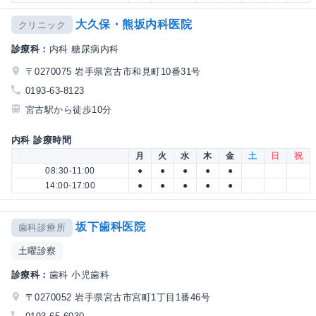
大久保・熊坂内科医院
クリニック
診療科：
内科 糖尿病内科
〒0270075 岩手県宮古市和見町10番31号
0193-63-8123
宮古駅から徒歩10分
内科 診療時間
月
火
水
木
金
土
日
祝
08:30-11:00
●
●
●
●
●
14:00-17:00
●
●
●
●
●
坂下歯科医院
歯科診療所
土曜診察
診療科：
歯科 小児歯科
〒0270052 岩手県宮古市宮町1丁目1番46号