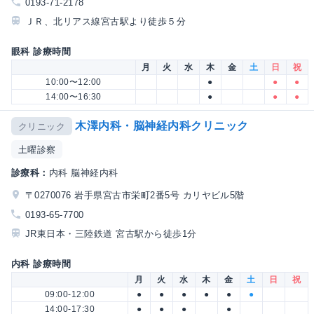
0193-71-2178
ＪＲ、北リアス線宮古駅より徒歩５分
眼科 診療時間
月
火
水
木
金
土
日
祝
10:00〜12:00
●
●
●
14:00〜16:30
●
●
●
木澤内科・脳神経内科クリニック
クリニック
土曜診察
診療科：
内科 脳神経内科
〒0270076 岩手県宮古市栄町2番5号 カリヤビル5階
0193-65-7700
JR東日本・三陸鉄道 宮古駅から徒歩1分
内科 診療時間
月
火
水
木
金
土
日
祝
09:00-12:00
●
●
●
●
●
●
14:00-17:30
●
●
●
●