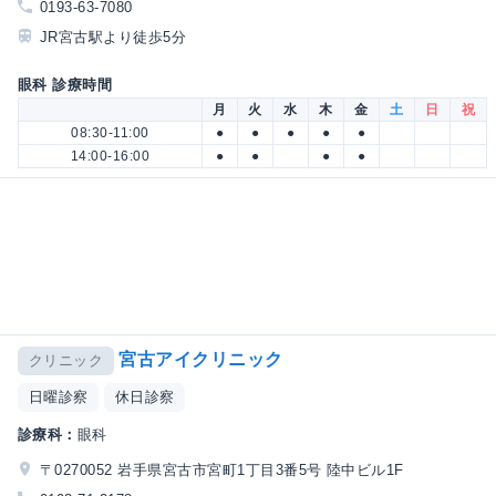
0193-63-7080
JR宮古駅より徒歩5分
眼科 診療時間
月
火
水
木
金
土
日
祝
08:30-11:00
●
●
●
●
●
14:00-16:00
●
●
●
●
宮古アイクリニック
クリニック
日曜診察
休日診察
診療科：
眼科
〒0270052 岩手県宮古市宮町1丁目3番5号 陸中ビル1F