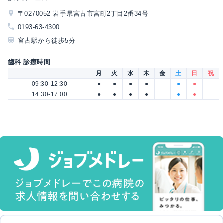
〒0270052 岩手県宮古市宮町2丁目2番34号
0193-63-4300
宮古駅から徒歩5分
歯科 診療時間
月
火
水
木
金
土
日
祝
09:30-12:30
●
●
●
●
●
●
14:30-17:00
●
●
●
●
●
●