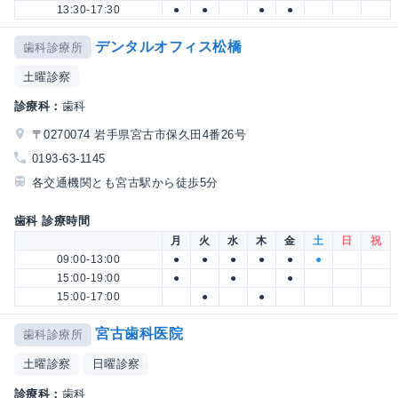
13:30-17:30
●
●
●
●
デンタルオフィス松橋
歯科診療所
土曜診察
診療科：
歯科
〒0270074 岩手県宮古市保久田4番26号
0193-63-1145
各交通機関とも宮古駅から徒歩5分
歯科 診療時間
月
火
水
木
金
土
日
祝
09:00-13:00
●
●
●
●
●
●
15:00-19:00
●
●
●
15:00-17:00
●
●
宮古歯科医院
歯科診療所
土曜診察
日曜診察
診療科：
歯科