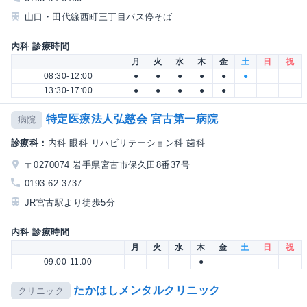
山口・田代線西町三丁目バス停そば
内科 診療時間
月
火
水
木
金
土
日
祝
08:30-12:00
●
●
●
●
●
●
13:30-17:00
●
●
●
●
●
特定医療法人弘慈会 宮古第一病院
病院
診療科：
内科 眼科 リハビリテーション科 歯科
〒0270074 岩手県宮古市保久田8番37号
0193-62-3737
JR宮古駅より徒歩5分
内科 診療時間
月
火
水
木
金
土
日
祝
09:00-11:00
●
たかはしメンタルクリニック
クリニック