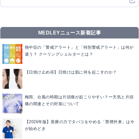
MEDLEYニュース新着記事
熱中症の「警戒アラート」と「特別警戒アラート」は何が
違う？ クーリングシェルターとは？
【日焼け止め④】日焼けは肌に何を起こすのか？
梅雨、台風の時期は片頭痛が起こりやすい？ー天気と片頭
痛の関連とその対策について
【2026年版】医療の力でタバコをやめる「禁煙外来」は今
が始めどき