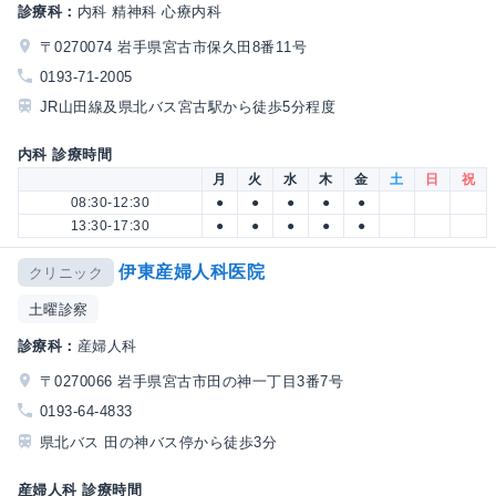
診療科：
内科 精神科 心療内科
〒0270074 岩手県宮古市保久田8番11号
0193-71-2005
JR山田線及県北バス宮古駅から徒歩5分程度
内科 診療時間
月
火
水
木
金
土
日
祝
08:30-12:30
●
●
●
●
●
13:30-17:30
●
●
●
●
●
伊東産婦人科医院
クリニック
土曜診察
診療科：
産婦人科
〒0270066 岩手県宮古市田の神一丁目3番7号
0193-64-4833
県北バス 田の神バス停から徒歩3分
産婦人科 診療時間