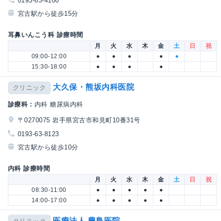
0193-63-4100
宮古駅から徒歩15分
耳鼻いんこう科 診療時間
月
火
水
木
金
土
日
祝
09:00-12:00
●
●
●
●
●
15:30-18:00
●
●
●
●
大久保・熊坂内科医院
クリニック
診療科：
内科 糖尿病内科
〒0270075 岩手県宮古市和見町10番31号
0193-63-8123
宮古駅から徒歩10分
内科 診療時間
月
火
水
木
金
土
日
祝
08:30-11:00
●
●
●
●
●
14:00-17:00
●
●
●
●
●
医療法人 豊島医院