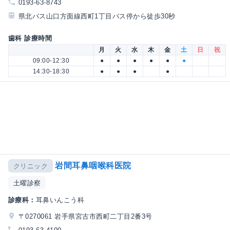
0193-63-8743
県北バス山口方面線西町1丁目バス停から徒歩30秒
歯科 診療時間
月
火
水
木
金
土
日
祝
09:00-12:30
●
●
●
●
●
●
14:30-18:30
●
●
●
●
岩間耳鼻咽喉科医院
クリニック
土曜診察
診療科：
耳鼻いんこう科
〒0270061 岩手県宮古市西町二丁目2番3号