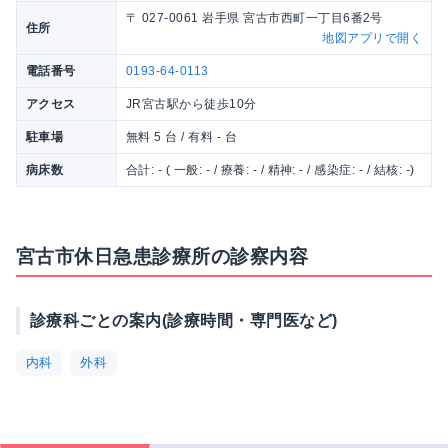
〒 027-0061 岩手県 宮古市西町一丁目6番2号
住所
地図アプリで開く
電話番号
0193-64-0113
アクセス
JR宮古駅から徒歩10分
駐車場
無料 5 台 / 有料 - 台
病床数
合計: - ( 一般: - / 療養: - / 精神: - / 感染症: - / 結核: -)
宮古市休日急患診療所の診察内容
診療科ごとの案内(診療時間・専門医など)
内科
外科