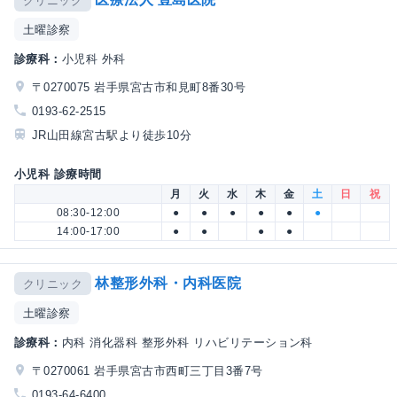
クリニック
土曜診察
診療科：
小児科 外科
〒0270075 岩手県宮古市和見町8番30号
0193-62-2515
JR山田線宮古駅より徒歩10分
小児科 診療時間
月
火
水
木
金
土
日
祝
08:30-12:00
●
●
●
●
●
●
14:00-17:00
●
●
●
●
林整形外科・内科医院
クリニック
土曜診察
診療科：
内科 消化器科 整形外科 リハビリテーション科
〒0270061 岩手県宮古市西町三丁目3番7号
0193-64-6400