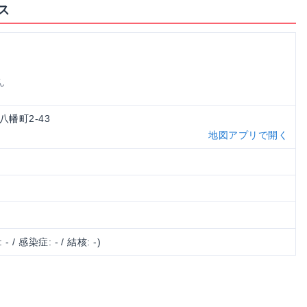
ス
ん
八幡町2-43
地図アプリで開く
 - / 感染症: - / 結核: -)