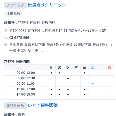
松屋通りクリニック
クリニック
土曜診察
診療科：
精神科 神経科 心療内科
〒1040061 東京都中央区銀座3-12-11 第2タチバナ銀座ビル3F
03-6278-5661
日比谷線 東銀座駅下車 徒歩3分 / 銀座線 銀座駅下車 徒歩5分 / 山
手線 有楽町駅下車 ...
精神科 診療時間
月
火
水
木
金
土
日
祝
09:00-13:00
●
●
●
09:00-12:30
●
09:00-11:00
●
15:00-17:00
●
●
●
●
17:00-18:30
●
●
●
●
いとう歯科医院
歯科診療所
診療科：
歯科