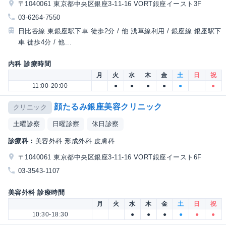
〒1040061 東京都中央区銀座3-11-16 VORT銀座イースト3F
03-6264-7550
日比谷線 東銀座駅下車 徒歩2分 / 他 浅草線利用 / 銀座線 銀座駅下
車 徒歩4分 / 他...
内科 診療時間
月
火
水
木
金
土
日
祝
11:00-20:00
●
●
●
●
●
●
顔たるみ銀座美容クリニック
クリニック
土曜診察
日曜診察
休日診察
診療科：
美容外科 形成外科 皮膚科
〒1040061 東京都中央区銀座3-11-16 VORT銀座イースト6F
03-3543-1107
美容外科 診療時間
月
火
水
木
金
土
日
祝
10:30-18:30
●
●
●
●
●
●