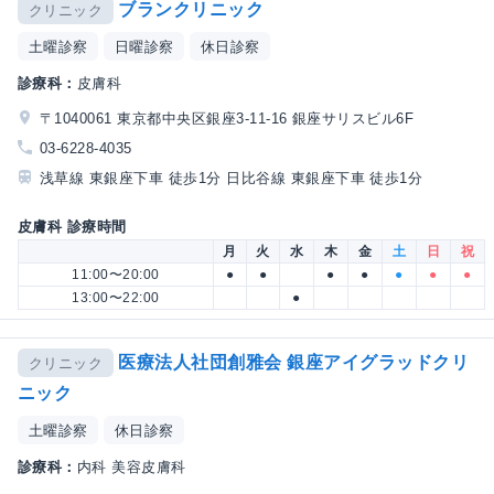
ブランクリニック
クリニック
土曜診察
日曜診察
休日診察
診療科：
皮膚科
〒1040061 東京都中央区銀座3-11-16 銀座サリスビル6F
03-6228-4035
浅草線 東銀座下車 徒歩1分 日比谷線 東銀座下車 徒歩1分
皮膚科 診療時間
月
火
水
木
金
土
日
祝
11:00〜20:00
●
●
●
●
●
●
●
13:00〜22:00
●
医療法人社団創雅会 銀座アイグラッドクリ
クリニック
ニック
土曜診察
休日診察
診療科：
内科 美容皮膚科