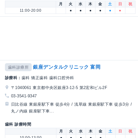
月
火
水
木
金
土
日
祝
11:00-20:00
●
●
●
●
●
●
銀座デンタルクリニック 富岡
歯科診療所
診療科：
歯科 矯正歯科 歯科口腔外科
〒1040061 東京都中央区銀座3-12-5 第2宏和ビル2F
03-3541-9347
日比谷線 東銀座駅下車 徒歩4分 / 浅草線 東銀座駅下車 徒歩3分 /
丸ノ内線 銀座駅下車...
歯科 診療時間
月
火
水
木
金
土
日
祝
10:00-13:00
●
●
●
●
●