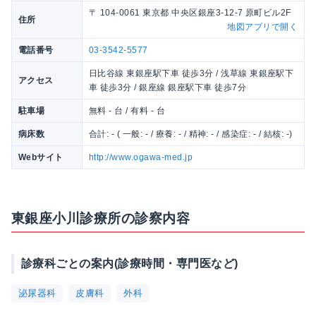
〒 104-0061 東京都 中央区銀座3-12-7 原町ビル2F
住所
地図アプリで開く
電話番号
03-3542-5577
日比谷線 東銀座駅下車 徒歩3分 / 浅草線 東銀座駅下
アクセス
車 徒歩3分 / 銀座線 銀座駅下車 徒歩7分
駐車場
無料 - 台 / 有料 - 台
病床数
合計: - ( 一般: - / 療養: - / 精神: - / 感染症: - / 結核: -)
Webサイト
http://www.ogawa-med.jp
東銀座小川診療所の診察内容
診療科ごとの案内(診療時間・専門医など)
泌尿器科
皮膚科
外科