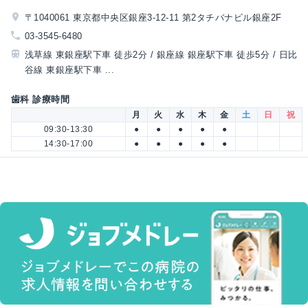
〒1040061 東京都中央区銀座3-12-11 第2タチバナビル銀座2F
03-3545-6480
浅草線 東銀座駅下車 徒歩2分 / 銀座線 銀座駅下車 徒歩5分 / 日比
谷線 東銀座駅下車 ...
歯科 診療時間
月
火
水
木
金
土
日
祝
09:30-13:30
●
●
●
●
●
14:30-17:00
●
●
●
●
●