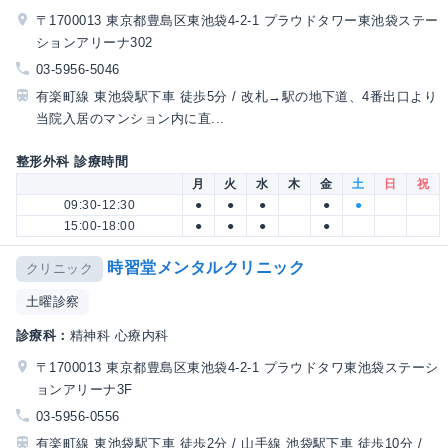
〒1700013 東京都豊島区東池袋4-2-1 プラウドタワー東池袋ステー
ションアリーナ302
03-5956-5046
有楽町線 東池袋駅下車 徒歩5分 / 改札→駅の地下道、4番出口より
当院入居のマンション内に直...
整形外科 診療時間
月
火
水
木
金
土
日
祝
09:30-12:30
●
●
●
●
●
15:00-18:00
●
●
●
●
時習堂メンタルクリニック
クリニック
土曜診察
診療科：
精神科 心療内科
〒1700013 東京都豊島区東池袋4-2-1 プラウドタワ東池袋ステーシ
ョンアリーナ3F
03-5956-0556
有楽町線 東池袋駅下車 徒歩2分 / 山手線 池袋駅下車 徒歩10分 /