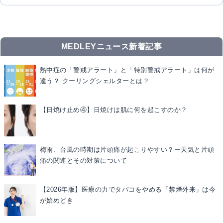
MEDLEYニュース新着記事
熱中症の「警戒アラート」と「特別警戒アラート」は何が
違う？ クーリングシェルターとは？
【日焼け止め④】日焼けは肌に何を起こすのか？
梅雨、台風の時期は片頭痛が起こりやすい？ー天気と片頭
痛の関連とその対策について
【2026年版】医療の力でタバコをやめる「禁煙外来」は今
が始めどき