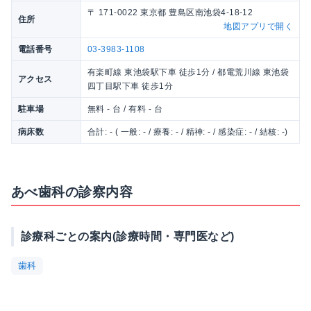
〒 171-0022 東京都 豊島区南池袋4-18-12
住所
地図アプリで開く
電話番号
03-3983-1108
有楽町線 東池袋駅下車 徒歩1分 / 都電荒川線 東池袋
アクセス
四丁目駅下車 徒歩1分
駐車場
無料 - 台 / 有料 - 台
病床数
合計: - ( 一般: - / 療養: - / 精神: - / 感染症: - / 結核: -)
あべ歯科の診察内容
診療科ごとの案内(診療時間・専門医など)
歯科