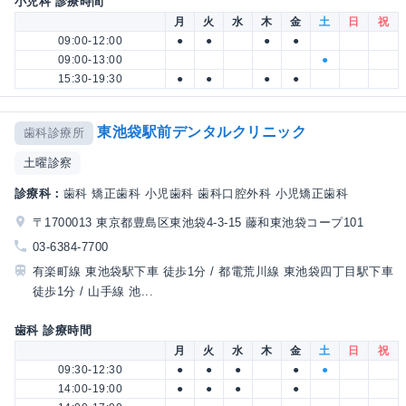
小児科 診療時間
月
火
水
木
金
土
日
祝
09:00-12:00
●
●
●
●
09:00-13:00
●
15:30-19:30
●
●
●
●
東池袋駅前デンタルクリニック
歯科診療所
土曜診察
診療科：
歯科 矯正歯科 小児歯科 歯科口腔外科 小児矯正歯科
〒1700013 東京都豊島区東池袋4-3-15 藤和東池袋コープ101
03-6384-7700
有楽町線 東池袋駅下車 徒歩1分 / 都電荒川線 東池袋四丁目駅下車
徒歩1分 / 山手線 池...
歯科 診療時間
月
火
水
木
金
土
日
祝
09:30-12:30
●
●
●
●
●
14:00-19:00
●
●
●
●