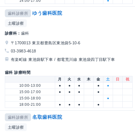
14:00-17:00
●
ゆう歯科医院
歯科診療所
土曜診察
診療科：
歯科
〒1700013 東京都豊島区東池袋5-10-6
03-3983-4618
有楽町線 東池袋駅下車 / 都電荒川線 東池袋四丁目駅下車
歯科 診療時間
月
火
水
木
金
土
日
祝
10:00-13:00
●
●
●
●
●
15:00-17:00
●
●
●
●
15:00-18:00
●
18:00-21:00
●
●
●
●
名取歯科医院
歯科診療所
土曜診察