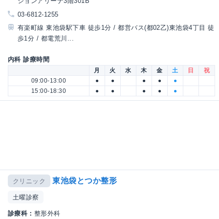
ションアリーナ3階301B
03-6812-1255
有楽町線 東池袋駅下車 徒歩1分 / 都営バス(都02乙)東池袋4丁目 徒
歩1分 / 都電荒川...
内科 診療時間
月
火
水
木
金
土
日
祝
09:00-13:00
●
●
●
●
●
15:00-18:30
●
●
●
●
●
東池袋とつか整形
クリニック
土曜診察
診療科：
整形外科