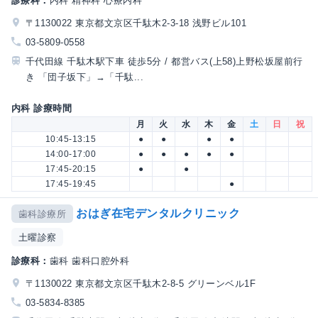
診療科：
内科 精神科 心療内科
〒1130022 東京都文京区千駄木2-3-18 浅野ビル101
03-5809-0558
千代田線 千駄木駅下車 徒歩5分 / 都営バス(上58)上野松坂屋前行
き 「団子坂下」→「千駄...
内科 診療時間
月
火
水
木
金
土
日
祝
10:45-13:15
●
●
●
●
14:00-17:00
●
●
●
●
●
17:45-20:15
●
●
17:45-19:45
●
おはぎ在宅デンタルクリニック
歯科診療所
土曜診察
診療科：
歯科 歯科口腔外科
〒1130022 東京都文京区千駄木2-8-5 グリーンベル1F
03-5834-8385