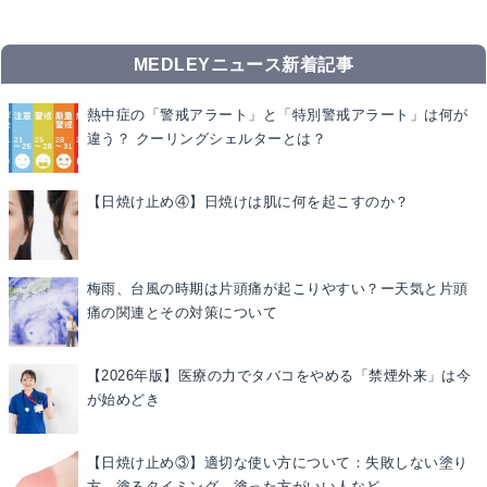
MEDLEYニュース新着記事
熱中症の「警戒アラート」と「特別警戒アラート」は何が
違う？ クーリングシェルターとは？
【日焼け止め④】日焼けは肌に何を起こすのか？
梅雨、台風の時期は片頭痛が起こりやすい？ー天気と片頭
痛の関連とその対策について
【2026年版】医療の力でタバコをやめる「禁煙外来」は今
が始めどき
【日焼け止め③】適切な使い方について：失敗しない塗り
方、塗るタイミング、塗った方がいい人など