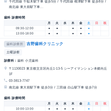
千代田線 千駄木駅下車 徒歩5分 / 千代田線 根津駅下車 徒歩8分 /
南北線 東大前駅下車...
歯科 診療時間
月
火
水
木
金
土
日
祝
09:30-12:00
●
●
●
●
●
13:00-18:00
●
●
●
●
●
吉野歯科クリニック
歯科診療所
土曜診察
診療科：
歯科 小児歯科
〒1130023 東京都文京区向丘1-13-5 シーアイマンション本郷向丘
1F
03-3813-7747
南北線 東大前駅下車 徒歩3分 / 三田線 白山駅下車 徒歩7分
歯科 診療時間
月
火
水
木
金
土
日
祝
10:00-13:00
●
●
●
●
●