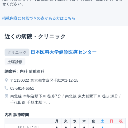
せください。
掲載内容にお気づきの点がある方はこちら
近くの病院・クリニック
日本医科大学健診医療センター
クリニック
土曜診察
診療科：
内科 放射線科
〒1130022 東京都文京区千駄木1-12-15
03-5814-6651
南北線 本駒込駅下車 徒歩7分 / 南北線 東大前駅下車 徒歩10分 /
千代田線 千駄木駅下...
内科 診療時間
月
火
水
木
金
土
日
祝
08:00-17:30
●
●
●
●
●
●