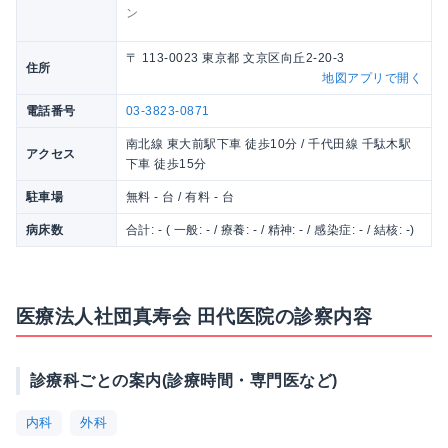
ン
〒 113-0023 東京都 文京区向丘2-20-3
住所
地図アプリで開く
電話番号
03-3823-0871
南北線 東大前駅下車 徒歩10分 / 千代田線 千駄木駅
アクセス
下車 徒歩15分
駐車場
無料 - 台 / 有料 - 台
病床数
合計: - ( 一般: - / 療養: - / 精神: - / 感染症: - / 結核: -)
医療法人社団真寿会 田代医院の診察内容
診療科ごとの案内(診療時間・専門医など)
内科
外科