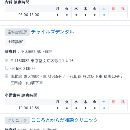
内科 診療時間
月
火
水
木
金
土
日
祝
08:00-18:00
●
●
●
●
●
●
チャイルズデンタル
歯科診療所
土曜診察
診療科：
小児歯科 矯正歯科
〒1130032 東京都文京区弥生1-4-16
03-5800-0909
南北線 東大前駅下車 徒歩5分 / 千代田線 根津駅下車 徒歩10分 /
三田線 白山駅下車 ...
小児歯科 診療時間
月
火
水
木
金
土
日
祝
10:00-18:59
●
●
●
●
●
●
こころとからだ相談クリニック
クリニック