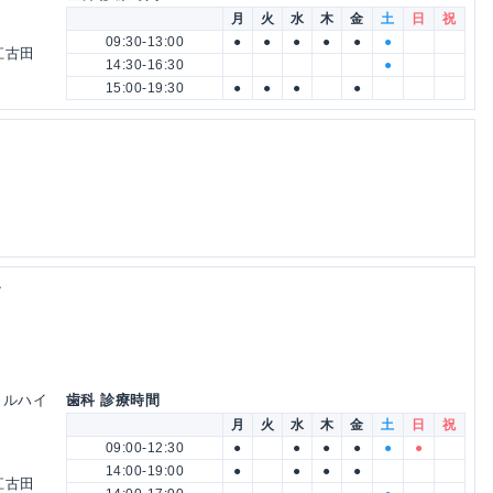
月
火
水
木
金
土
日
祝
09:30-13:00
●
●
●
●
●
●
江古田
14:30-16:30
●
15:00-19:30
●
●
●
●
ク
トラルハイ
歯科 診療時間
月
火
水
木
金
土
日
祝
09:00-12:30
●
●
●
●
●
●
14:00-19:00
●
●
●
●
江古田