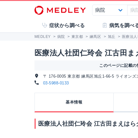
症状から調べる
病気を調べ
MEDLEY
>
病院
>
東京都
>
練馬区
>
旭丘
>
医療法人
医療法人社団仁玲会 江古田
このページに記載の情
〒 176-0005 東京都 練馬区旭丘1-66-5 ライ
03-5988-0133
基本情報
医療法人社団仁玲会 江古田まえはら