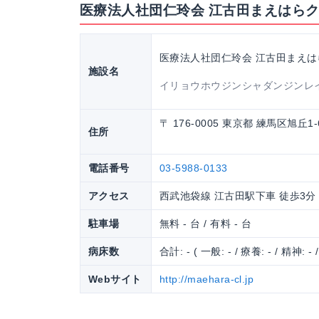
医療法人社団仁玲会 江古田まえはら
医療法人社団仁玲会 江古田まえ
施設名
イリョウホウジンシャダンジンレ
〒 176-0005 東京都 練馬区旭
住所
電話番号
03-5988-0133
アクセス
西武池袋線 江古田駅下車 徒歩3分 
駐車場
無料 - 台 / 有料 - 台
病床数
合計: - ( 一般: - / 療養: - / 精神: - 
Webサイト
http://maehara-cl.jp