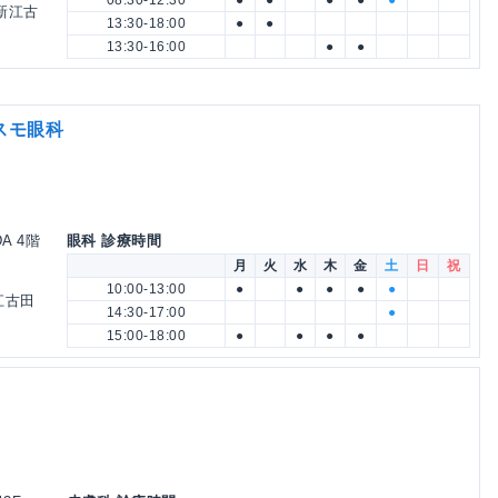
08:30-12:30
●
●
●
●
●
 新江古
13:30-18:00
●
●
13:30-16:00
●
●
スモ眼科
DA 4階
眼科 診療時間
月
火
水
木
金
土
日
祝
10:00-13:00
●
●
●
●
●
江古田
14:30-17:00
●
15:00-18:00
●
●
●
●