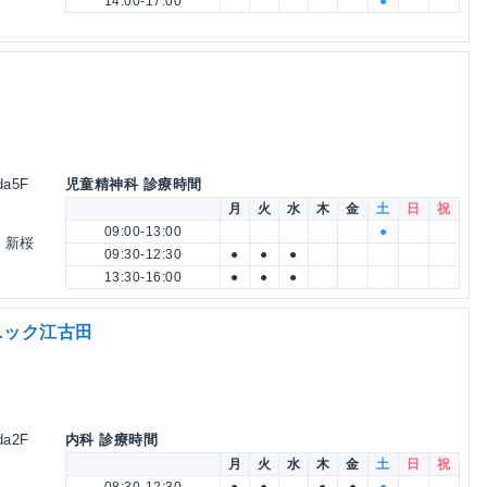
14:00-17:00
●
da5F
児童精神科 診療時間
月
火
水
木
金
土
日
祝
09:00-13:00
●
 新桜
09:30-12:30
●
●
●
13:30-16:00
●
●
●
ニック江古田
da2F
内科 診療時間
月
火
水
木
金
土
日
祝