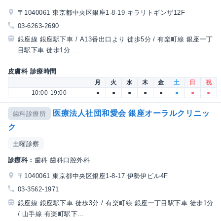
〒1040061 東京都中央区銀座1-8-19 キラリトギンザ12F
03-6263-2690
銀座線 銀座駅下車 / A13番出口より 徒歩5分 / 有楽町線 銀座一丁
目駅下車 徒歩1分 ...
皮膚科 診療時間
月
火
水
木
金
土
日
祝
10:00-19:00
●
●
●
●
●
●
●
●
医療法人社団和愛会 銀座オーラルクリニッ
歯科診療所
ク
土曜診察
診療科：
歯科 歯科口腔外科
〒1040061 東京都中央区銀座1-8-17 伊勢伊ビル4F
03-3562-1971
銀座線 銀座駅下車 徒歩3分 / 有楽町線 銀座一丁目駅下車 徒歩1分
/ 山手線 有楽町駅下...