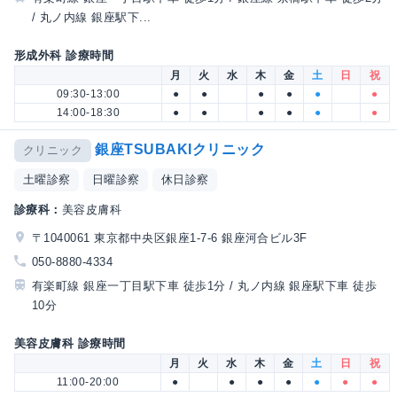
/ 丸ノ内線 銀座駅下...
形成外科 診療時間
月
火
水
木
金
土
日
祝
09:30-13:00
●
●
●
●
●
●
14:00-18:30
●
●
●
●
●
●
銀座TSUBAKIクリニック
クリニック
土曜診察
日曜診察
休日診察
診療科：
美容皮膚科
〒1040061 東京都中央区銀座1-7-6 銀座河合ビル3F
050-8880-4334
有楽町線 銀座一丁目駅下車 徒歩1分 / 丸ノ内線 銀座駅下車 徒歩
10分
美容皮膚科 診療時間
月
火
水
木
金
土
日
祝
11:00-20:00
●
●
●
●
●
●
●