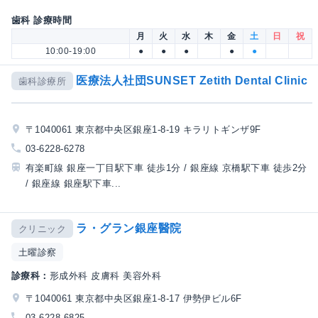
歯科 診療時間
月
火
水
木
金
土
日
祝
10:00-19:00
●
●
●
●
●
医療法人社団SUNSET Zetith Dental Clinic
歯科診療所
〒1040061 東京都中央区銀座1-8-19 キラリトギンザ9F
03-6228-6278
有楽町線 銀座一丁目駅下車 徒歩1分 / 銀座線 京橋駅下車 徒歩2分
/ 銀座線 銀座駅下車...
ラ・グラン銀座醫院
クリニック
土曜診察
診療科：
形成外科 皮膚科 美容外科
〒1040061 東京都中央区銀座1-8-17 伊勢伊ビル6F
03-6228-6825