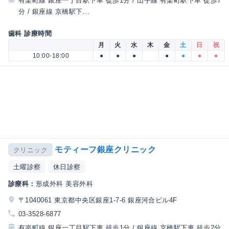
有楽町線 銀座一丁目駅下車 徒歩1分 / 山手線 有楽町駅下車 徒歩7
分 / 銀座線 京橋駅下...
歯科 診療時間
月
火
水
木
金
土
日
祝
10:00-18:00
●
●
●
●
●
●
●
モティーフ銀座クリニック
クリニック
土曜診察
休日診察
診療科：
形成外科 美容外科
〒1040061 東京都中央区銀座1-7-6 銀座河合ビル4F
03-3528-6877
有楽町線 銀座一丁目駅下車 徒歩1分 / 銀座線 京橋駅下車 徒歩2分