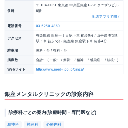
〒 104-0061 東京都 中央区銀座1-7-6 タニザワビル
住所
8階
地図アプリで開く
電話番号
03-5250-4860
有楽町線 銀座一丁目駅下車 徒歩0分 / 山手線 有楽町
アクセス
駅下車 徒歩5分 / 銀座線 銀座駅下車 徒歩4分
駐車場
無料 - 台 / 有料 - 台
病床数
合計: - ( 一般: - / 療養: - / 精神: - / 感染症: - / 結核: -)
Webサイト
http://www.med-i.co.jp/ginza/
銀座メンタルクリニックの診察内容
診療科ごとの案内(診療時間・専門医など)
精神科
神経科
心療内科