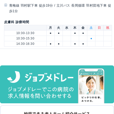
青梅線 羽村駅下車 徒歩19分 / 立川バス 長岡循環 羽村団地下車 徒
歩1分
皮膚科 診療時間
月
火
水
木
金
土
日
祝
10:30-13:30
●
●
●
●
10:30-15:30
●
14:30-16:30
●
●
●
●