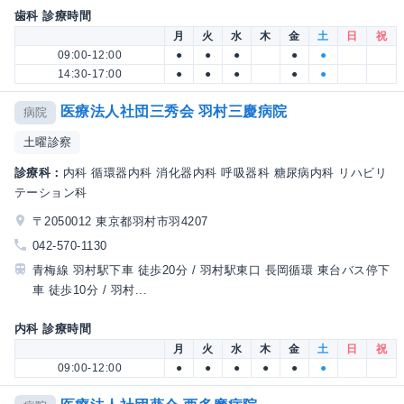
歯科 診療時間
月
火
水
木
金
土
日
祝
09:00-12:00
●
●
●
●
●
14:30-17:00
●
●
●
●
●
医療法人社団三秀会 羽村三慶病院
病院
土曜診察
診療科：
内科 循環器内科 消化器内科 呼吸器科 糖尿病内科 リハビリ
テーション科
〒2050012 東京都羽村市羽4207
042-570-1130
青梅線 羽村駅下車 徒歩20分 / 羽村駅東口 長岡循環 東台バス停下
車 徒歩10分 / 羽村...
内科 診療時間
月
火
水
木
金
土
日
祝
09:00-12:00
●
●
●
●
●
●