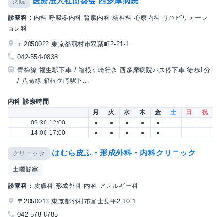
医療法人社団葵会 西多摩病院
病院
診療科：
内科 呼吸器内科 腎臓内科 精神科 心療内科 リハビリテーシ
ョン科
〒2050022 東京都羽村市双葉町2-21-1
042-554-0838
青梅線 福生駅下車 / 箱根ヶ崎行き 西多摩病院バス停下車 徒歩1分
/ 八高線 箱根ケ崎駅下...
内科 診療時間
月
火
水
木
金
土
日
祝
09:30-12:00
●
●
●
●
●
14:00-17:00
●
●
●
●
●
はむら皮ふ・形成外科・内科クリニック
クリニック
土曜診察
診療科：
皮膚科 形成外科 内科 アレルギー科
〒2050013 東京都羽村市富士見平2-10-1
042-578-8785