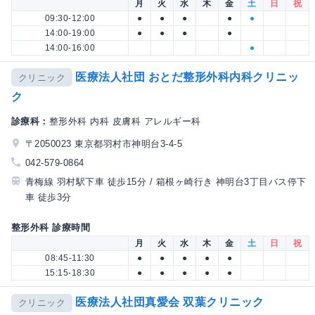
月
火
水
木
金
土
日
祝
09:30-12:00
●
●
●
●
●
14:00-19:00
●
●
●
●
14:00-16:00
●
医療法人社団 おとだ整形外科内科クリニッ
クリニック
ク
診療科：
整形外科 内科 皮膚科 アレルギー科
〒2050023 東京都羽村市神明台3-4-5
042-579-0864
青梅線 羽村駅下車 徒歩15分 / 箱根ヶ崎行き 神明台3丁目バス停下
車 徒歩3分
整形外科 診療時間
月
火
水
木
金
土
日
祝
08:45-11:30
●
●
●
●
●
15:15-18:30
●
●
●
●
●
医療法人社団真愛会 双葉クリニック
クリニック