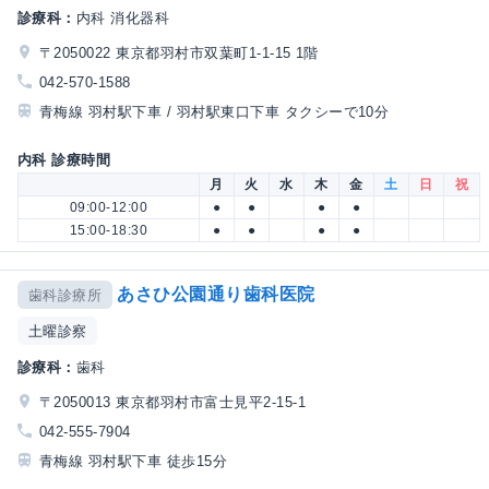
診療科：
内科 消化器科
〒2050022 東京都羽村市双葉町1-1-15 1階
042-570-1588
青梅線 羽村駅下車 / 羽村駅東口下車 タクシーで10分
内科 診療時間
月
火
水
木
金
土
日
祝
09:00-12:00
●
●
●
●
15:00-18:30
●
●
●
●
あさひ公園通り歯科医院
歯科診療所
土曜診察
診療科：
歯科
〒2050013 東京都羽村市富士見平2-15-1
042-555-7904
青梅線 羽村駅下車 徒歩15分