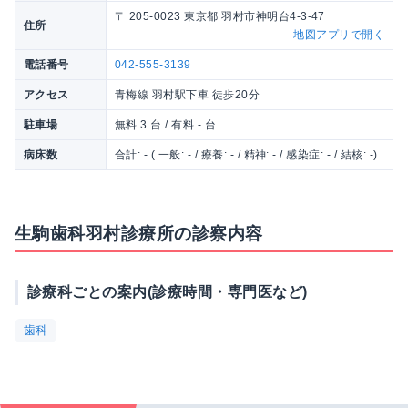
〒 205-0023 東京都 羽村市神明台4-3-47
住所
地図アプリで開く
電話番号
042-555-3139
アクセス
青梅線 羽村駅下車 徒歩20分
駐車場
無料 3 台 / 有料 - 台
病床数
合計: - ( 一般: - / 療養: - / 精神: - / 感染症: - / 結核: -)
生駒歯科羽村診療所の診察内容
診療科ごとの案内(診療時間・専門医など)
歯科