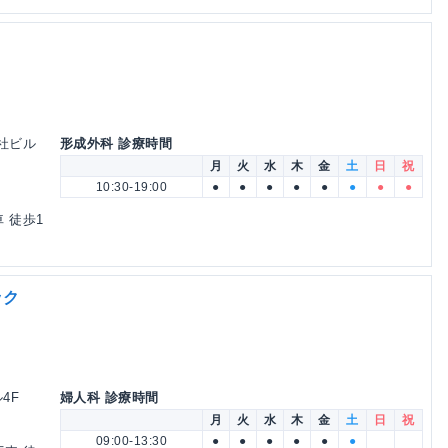
本社ビル
形成外科 診療時間
月
火
水
木
金
土
日
祝
10:30-19:00
●
●
●
●
●
●
●
●
 徒歩1
ック
4F
婦人科 診療時間
月
火
水
木
金
土
日
祝
09:00-13:30
●
●
●
●
●
●