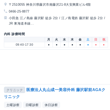
〒2510055 神奈川県藤沢市南藤沢21-8大安興業ビル4階
0466-25-8877
小田急 江ノ島線 藤沢駅 徒歩 2分 / 江ノ島電鉄 藤沢駅 徒歩 2分 /
JR 東海道本線...
内科 診療時間
月
火
水
木
金
土
日
祝
09:40-17:30
●
●
●
●
●
●
●
●
医療法人丸山成一美容外科 藤沢駅前AGAク
クリニック
リニック
土曜診察
日曜診察
休日診察