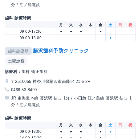
分 / 江ノ島電鉄...
歯科 診療時間
月
火
水
木
金
土
日
祝
09:00-17:30
●
●
●
●
09:00-13:00
●
藤沢歯科予防クリニック
歯科診療所
土曜診察
診療科：
歯科 矯正歯科
〒2510055 神奈川県藤沢市南藤沢 21-6-2F
0466-53-8490
JR 東海道本線 藤沢駅 徒歩 1分 / 小田急 江ノ島線 藤沢駅 徒歩 1
分 / 江ノ島電鉄...
歯科 診療時間
月
火
水
木
金
土
日
祝
09:00-13:00
●
●
●
●
●
14:00-17:30
●
●
●
●