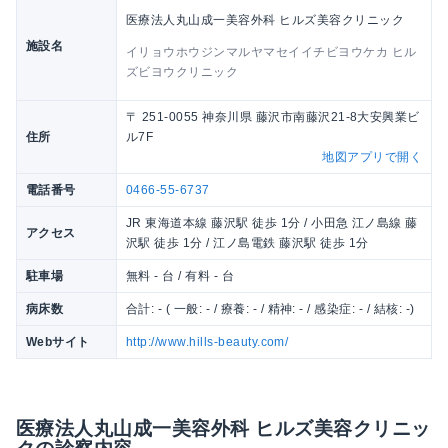
医療法人丸山成一美容外科 ヒルズ美容クリニック
施設名
イリョウホウジンマルヤマセイイチビヨウケカ ヒル
ズビヨウクリニック
〒 251-0055 神奈川県 藤沢市南藤沢21-8大安興業ビ
住所
ル7F
地図アプリで開く
電話番号
0466-55-6737
JR 東海道本線 藤沢駅 徒歩 1分 / 小田急 江ノ島線 藤
アクセス
沢駅 徒歩 1分 / 江ノ島電鉄 藤沢駅 徒歩 1分
駐車場
無料 - 台 / 有料 - 台
病床数
合計: - ( 一般: - / 療養: - / 精神: - / 感染症: - / 結核: -)
Webサイト
http://www.hills-beauty.com/
医療法人丸山成一美容外科 ヒルズ美容クリニッ