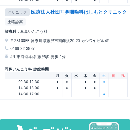
医療法人社団耳鼻咽喉科はしもとクリニック
クリニック
土曜診察
診療科：
耳鼻いんこう科
〒2510055 神奈川県藤沢市南藤沢20-20 カシワヤビル4F
0466-22-3887
JR 東海道本線 藤沢駅 徒歩 1分
耳鼻いんこう科 診療時間
月
火
水
木
金
土
日
祝
09:30-12:30
●
●
●
●
●
14:30-18:00
●
●
●
●
14:30-17:00
●