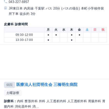
043-227-6957
JR東日本 内房線 千葉駅 バス 20分 (バスの場合) 本町小学校停留
所下車 徒歩約 3分
皮膚科 診療時間
月
火
水
木
金
土
日
祝
09:30-12:00
●
●
●
●
13:30-17:00
●
●
医療法人社団明生会 三橋明生病院
病院
土曜診察
診療科：
内科 整形外科 外科 人工透析内科 人工透析外科 胃腸外科 胃
腸内科 消化器外科 消...