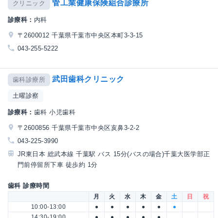
管工業健康保険組合診療所
クリニック
診療科：
内科
〒2600012 千葉県千葉市中央区本町3-3-15
043-255-5222
武田歯科クリニック
歯科診療所
土曜診察
診療科：
歯科 小児歯科
〒2600856 千葉県千葉市中央区亥鼻3-2-2
043-225-3990
JR東日本 総武本線 千葉駅 バス 15分(バスの場合)千葉大医学部正
門前停留所下車 徒歩約 1分
歯科 診療時間
月
火
水
木
金
土
日
祝
10:00-13:00
●
●
●
●
●
●
14:30-19:00
●
●
●
●
●