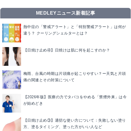
MEDLEYニュース新着記事
熱中症の「警戒アラート」と「特別警戒アラート」は何が
違う？ クーリングシェルターとは？
【日焼け止め④】日焼けは肌に何を起こすのか？
梅雨、台風の時期は片頭痛が起こりやすい？ー天気と片頭
痛の関連とその対策について
【2026年版】医療の力でタバコをやめる「禁煙外来」は今
が始めどき
【日焼け止め③】適切な使い方について：失敗しない塗り
方、塗るタイミング、塗った方がいい人など