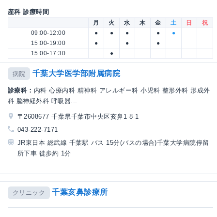
産科 診療時間
月
火
水
木
金
土
日
祝
09:00-12:00
●
●
●
●
●
15:00-19:00
●
●
●
15:00-17:30
●
千葉大学医学部附属病院
病院
診療科：
内科 心療内科 精神科 アレルギー科 小児科 整形外科 形成外
科 脳神経外科 呼吸器...
〒2608677 千葉県千葉市中央区亥鼻1-8-1
043-222-7171
JR東日本 総武線 千葉駅 バス 15分(バスの場合)千葉大学病院停留
所下車 徒歩約 1分
千葉亥鼻診療所
クリニック