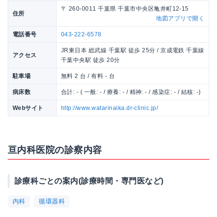
〒 260-0011 千葉県 千葉市中央区亀井町12-15
住所
地図アプリで開く
電話番号
043-222-6578
JR東日本 総武線 千葉駅 徒歩 25分 / 京成電鉄 千葉線
アクセス
千葉中央駅 徒歩 20分
駐車場
無料 2 台 / 有料 - 台
病床数
合計: - ( 一般: - / 療養: - / 精神: - / 感染症: - / 結核: -)
Webサイト
http://www.watarinaika.dr-clinic.jp/
亘内科医院の診察内容
診療科ごとの案内(診療時間・専門医など)
内科
循環器科