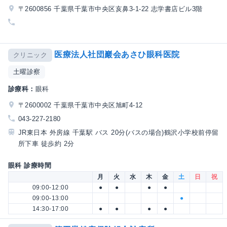
〒2600856 千葉県千葉市中央区亥鼻3-1-22 志学書店ビル3階
医療法人社団巖会あさひ眼科医院
クリニック
土曜診察
診療科：
眼科
〒2600002 千葉県千葉市中央区旭町4-12
043-227-2180
JR東日本 外房線 千葉駅 バス 20分(バスの場合)鶴沢小学校前停留
所下車 徒歩約 2分
眼科 診療時間
月
火
水
木
金
土
日
祝
09:00-12:00
●
●
●
●
09:00-13:00
●
14:30-17:00
●
●
●
●