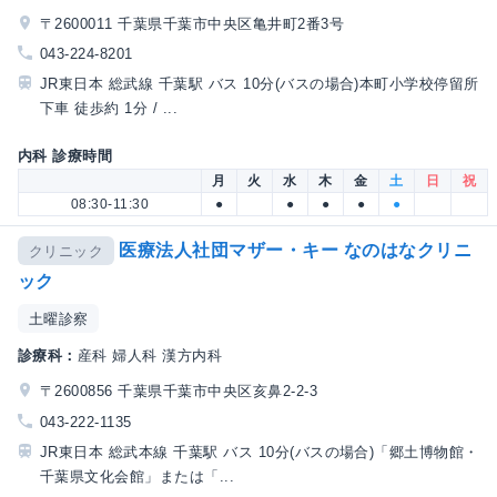
〒2600011 千葉県千葉市中央区亀井町2番3号
043-224-8201
JR東日本 総武線 千葉駅 バス 10分(バスの場合)本町小学校停留所
下車 徒歩約 1分 / ...
内科 診療時間
月
火
水
木
金
土
日
祝
08:30-11:30
●
●
●
●
●
医療法人社団マザー・キー なのはなクリニ
クリニック
ック
土曜診察
診療科：
産科 婦人科 漢方内科
〒2600856 千葉県千葉市中央区亥鼻2-2-3
043-222-1135
JR東日本 総武本線 千葉駅 バス 10分(バスの場合)「郷土博物館・
千葉県文化会館」または「...