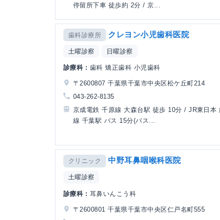
停留所下車 徒歩約 2分 / 京...
クレヨン小児歯科医院
歯科診療所
土曜診察
日曜診察
診療科：
歯科 矯正歯科 小児歯科
〒2600807 千葉県千葉市中央区松ケ丘町214
043-262-8135
京成電鉄 千原線 大森台駅 徒歩 10分 / JR東日本
線 千葉駅 バス 15分(バス...
中野耳鼻咽喉科医院
クリニック
土曜診察
診療科：
耳鼻いんこう科
〒2600801 千葉県千葉市中央区仁戸名町555