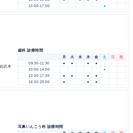
15:00-17:00
●
歯科 診療時間
月
火
水
木
金
土
日
祝
09:30-11:30
●
●
●
●
 総武本
10:00-14:00
●
13:30-17:30
●
●
●
●
18:30-20:00
●
●
●
耳鼻いんこう科 診療時間