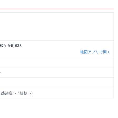
区松ケ丘町633
地図アプリで開く
分
/ 感染症: - / 結核: -)