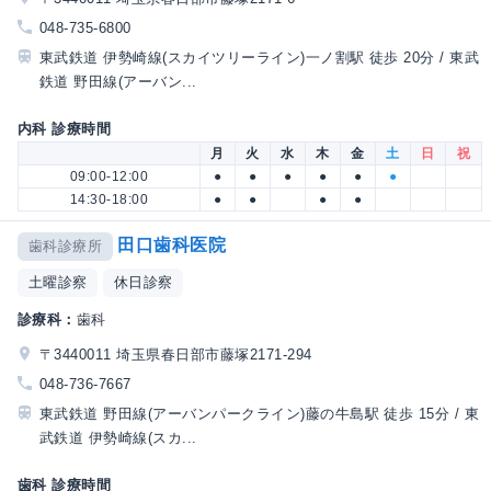
048-735-6800
東武鉄道 伊勢崎線(スカイツリーライン)一ノ割駅 徒歩 20分 / 東武
鉄道 野田線(アーバン...
内科 診療時間
月
火
水
木
金
土
日
祝
09:00-12:00
●
●
●
●
●
●
14:30-18:00
●
●
●
●
田口歯科医院
歯科診療所
土曜診察
休日診察
診療科：
歯科
〒3440011 埼玉県春日部市藤塚2171-294
048-736-7667
東武鉄道 野田線(アーバンパークライン)藤の牛島駅 徒歩 15分 / 東
武鉄道 伊勢崎線(スカ...
歯科 診療時間