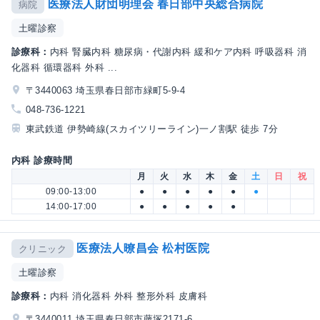
医療法人財団明理会 春日部中央総合病院
病院
土曜診察
診療科：
内科 腎臓内科 糖尿病・代謝内科 緩和ケア内科 呼吸器科 消
化器科 循環器科 外科 ...
〒3440063 埼玉県春日部市緑町5-9-4
048-736-1221
東武鉄道 伊勢崎線(スカイツリーライン)一ノ割駅 徒歩 7分
内科 診療時間
月
火
水
木
金
土
日
祝
09:00-13:00
●
●
●
●
●
●
14:00-17:00
●
●
●
●
●
医療法人暸昌会 松村医院
クリニック
土曜診察
診療科：
内科 消化器科 外科 整形外科 皮膚科
〒3440011 埼玉県春日部市藤塚2171-6