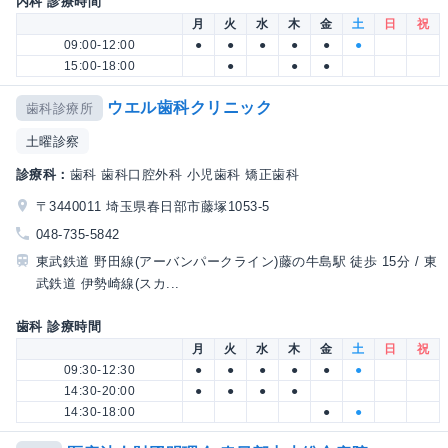
内科 診療時間
月
火
水
木
金
土
日
祝
09:00-12:00
●
●
●
●
●
●
15:00-18:00
●
●
●
ウエル歯科クリニック
歯科診療所
土曜診察
診療科：
歯科 歯科口腔外科 小児歯科 矯正歯科
〒3440011 埼玉県春日部市藤塚1053-5
048-735-5842
東武鉄道 野田線(アーバンパークライン)藤の牛島駅 徒歩 15分 / 東
武鉄道 伊勢崎線(スカ...
歯科 診療時間
月
火
水
木
金
土
日
祝
09:30-12:30
●
●
●
●
●
●
14:30-20:00
●
●
●
●
14:30-18:00
●
●