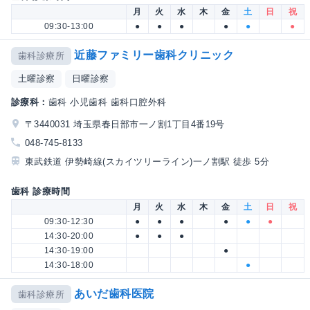
月
火
水
木
金
土
日
祝
09:30-13:00
●
●
●
●
●
●
近藤ファミリー歯科クリニック
歯科診療所
土曜診察
日曜診察
診療科：
歯科 小児歯科 歯科口腔外科
〒3440031 埼玉県春日部市一ノ割1丁目4番19号
048-745-8133
東武鉄道 伊勢崎線(スカイツリーライン)一ノ割駅 徒歩 5分
歯科 診療時間
月
火
水
木
金
土
日
祝
09:30-12:30
●
●
●
●
●
●
14:30-20:00
●
●
●
14:30-19:00
●
14:30-18:00
●
あいだ歯科医院
歯科診療所