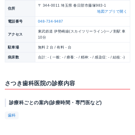
〒 344-0011 埼玉県 春日部市藤塚983-1
住所
地図アプリで開く
電話番号
048-734-9487
東武鉄道 伊勢崎線(スカイツリーライン)一ノ割駅 車
アクセス
10分
駐車場
無料 2 台 / 有料 - 台
病床数
合計: - ( 一般: - / 療養: - / 精神: - / 感染症: - / 結核: -)
さつき歯科医院の診察内容
診療科ごとの案内(診療時間・専門医など)
歯科