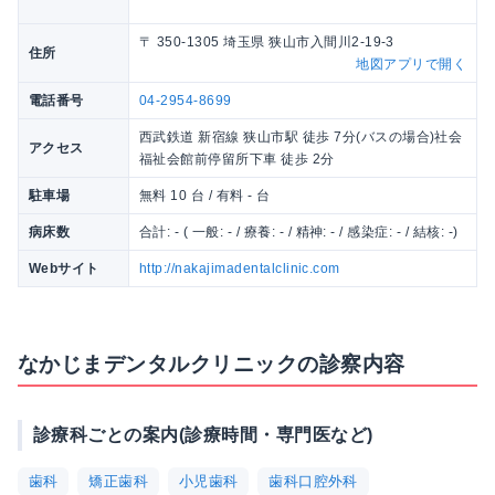
〒 350-1305 埼玉県 狭山市入間川2-19-3
住所
地図アプリで開く
電話番号
04-2954-8699
西武鉄道 新宿線 狭山市駅 徒歩 7分(バスの場合)社会
アクセス
福祉会館前停留所下車 徒歩 2分
駐車場
無料 10 台 / 有料 - 台
病床数
合計: - ( 一般: - / 療養: - / 精神: - / 感染症: - / 結核: -)
Webサイト
http://nakajimadentalclinic.com
なかじまデンタルクリニックの診察内容
診療科ごとの案内(診療時間・専門医など)
歯科
矯正歯科
小児歯科
歯科口腔外科