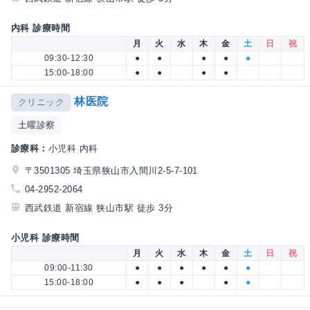
内科 診療時間
月
火
水
木
金
土
日
祝
09:30-12:30
●
●
●
●
●
15:00-18:00
●
●
●
●
林医院
クリニック
土曜診察
診療科：
小児科 内科
〒3501305 埼玉県狭山市入間川2-5-7-101
04-2952-2064
西武鉄道 新宿線 狭山市駅 徒歩 3分
小児科 診療時間
月
火
水
木
金
土
日
祝
09:00-11:30
●
●
●
●
●
●
15:00-18:00
●
●
●
●
●