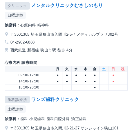
メンタルクリニックむさしのもり
クリニック
日曜診察
診療科：
心療内科 精神科
〒3501305 埼玉県狭山市入間川2-5-7 メディカルプラザ302号
04-2902-6888
西武鉄道 新宿線 狭山市駅 徒歩 4分
心療内科 診療時間
月
火
水
木
金
土
日
祝
09:00-12:00
●
●
●
●
●
●
14:00-17:00
●
●
●
●
●
●
18:00-20:00
●
ワンズ歯科クリニック
歯科診療所
土曜診察
診療科：
歯科 小児歯科 歯科口腔外科 矯正歯科
〒3501305 埼玉県狭山市入間川2-21-27 サンシャイン狭山101