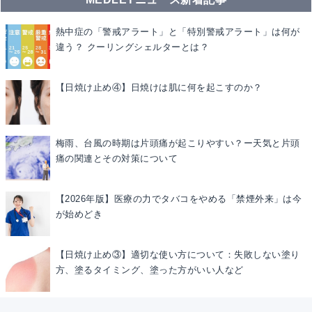
熱中症の「警戒アラート」と「特別警戒アラート」は何が
違う？ クーリングシェルターとは？
【日焼け止め④】日焼けは肌に何を起こすのか？
梅雨、台風の時期は片頭痛が起こりやすい？ー天気と片頭
痛の関連とその対策について
【2026年版】医療の力でタバコをやめる「禁煙外来」は今
が始めどき
【日焼け止め③】適切な使い方について：失敗しない塗り
方、塗るタイミング、塗った方がいい人など