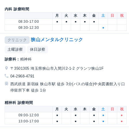
内科 診療時間
月
火
水
木
金
土
日
祝
08:30-17:00
●
●
●
●
●
08:30-12:30
●
狭山メンタルクリニック
クリニック
土曜診察
休日診察
診療科：
精神科
〒3501305 埼玉県狭山市入間川2-1-2 グランツ狭山1F
04-2968-4791
西武鉄道 新宿線 狭山市駅 徒歩 3分(バスの場合)中央図書館入り口
停留所下車 徒歩 1分
精神科 診療時間
月
火
水
木
金
土
日
祝
09:00-12:00
●
●
●
●
●
13:00-17:00
●
●
●
●
●