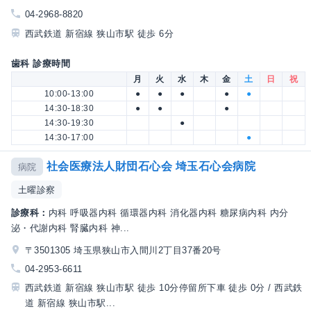
04-2968-8820
西武鉄道 新宿線 狭山市駅 徒歩 6分
歯科 診療時間
月
火
水
木
金
土
日
祝
10:00-13:00
●
●
●
●
●
14:30-18:30
●
●
●
14:30-19:30
●
14:30-17:00
●
社会医療法人財団石心会 埼玉石心会病院
病院
土曜診察
診療科：
内科 呼吸器内科 循環器内科 消化器内科 糖尿病内科 内分
泌・代謝内科 腎臓内科 神...
〒3501305 埼玉県狭山市入間川2丁目37番20号
04-2953-6611
西武鉄道 新宿線 狭山市駅 徒歩 10分停留所下車 徒歩 0分 / 西武鉄
道 新宿線 狭山市駅...