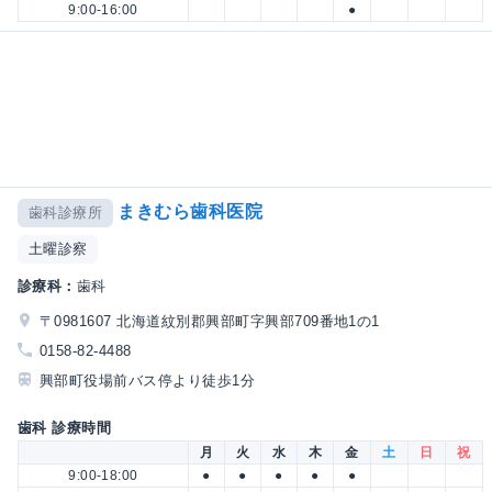
9:00-16:00
●
まきむら歯科医院
歯科診療所
土曜診察
診療科：
歯科
〒0981607 北海道紋別郡興部町字興部709番地1の1
0158-82-4488
興部町役場前バス停より徒歩1分
歯科 診療時間
月
火
水
木
金
土
日
祝
9:00-18:00
●
●
●
●
●