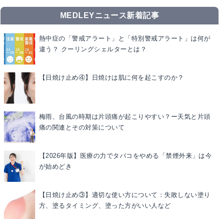
MEDLEYニュース新着記事
熱中症の「警戒アラート」と「特別警戒アラート」は何が
違う？ クーリングシェルターとは？
【日焼け止め④】日焼けは肌に何を起こすのか？
梅雨、台風の時期は片頭痛が起こりやすい？ー天気と片頭
痛の関連とその対策について
【2026年版】医療の力でタバコをやめる「禁煙外来」は今
が始めどき
【日焼け止め③】適切な使い方について：失敗しない塗り
方、塗るタイミング、塗った方がいい人など