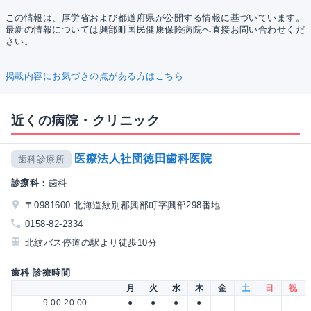
この情報は、厚労省および都道府県が公開する情報に基づいています。
最新の情報については興部町国民健康保険病院へ直接お問い合わせくだ
さい。
掲載内容にお気づきの点がある方はこちら
近くの病院・クリニック
医療法人社団徳田歯科医院
歯科診療所
診療科：
歯科
〒0981600 北海道紋別郡興部町字興部298番地
0158-82-2334
北紋バス停道の駅より徒歩10分
歯科 診療時間
月
火
水
木
金
土
日
祝
9:00-20:00
●
●
●
●