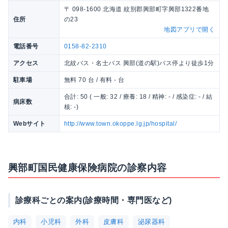
〒 098-1600 北海道 紋別郡興部町字興部1322番地
住所
の23
地図アプリで開く
電話番号
0158-82-2310
アクセス
北紋バス・名士バス 興部(道の駅)バス停より徒歩1分
駐車場
無料 70 台 / 有料 - 台
合計: 50 ( 一般: 32 / 療養: 18 / 精神: - / 感染症: - / 結
病床数
核: -)
Webサイト
http://www.town.okoppe.lg.jp/hospital/
興部町国民健康保険病院の診察内容
診療科ごとの案内(診療時間・専門医など)
内科
小児科
外科
皮膚科
泌尿器科