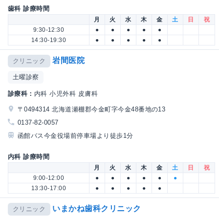
歯科 診療時間
月
火
水
木
金
土
日
祝
9:30-12:30
●
●
●
●
●
14:30-19:30
●
●
●
●
●
岩間医院
クリニック
土曜診察
診療科：
内科 小児外科 皮膚科
〒0494314 北海道瀬棚郡今金町字今金48番地の13
0137-82-0057
函館バス今金役場前停車場より徒歩1分
内科 診療時間
月
火
水
木
金
土
日
祝
9:00-12:00
●
●
●
●
●
●
13:30-17:00
●
●
●
●
●
いまかね歯科クリニック
クリニック