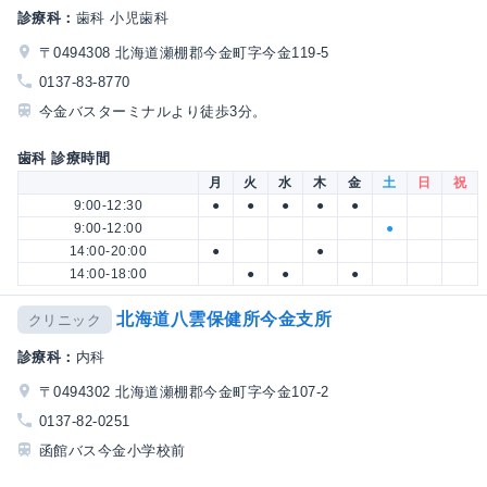
診療科：
歯科 小児歯科
〒0494308 北海道瀬棚郡今金町字今金119-5
0137-83-8770
今金バスターミナルより徒歩3分。
歯科 診療時間
月
火
水
木
金
土
日
祝
9:00-12:30
●
●
●
●
●
9:00-12:00
●
14:00-20:00
●
●
14:00-18:00
●
●
●
北海道八雲保健所今金支所
クリニック
診療科：
内科
〒0494302 北海道瀬棚郡今金町字今金107-2
0137-82-0251
函館バス今金小学校前