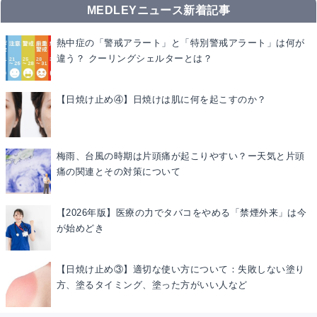
MEDLEYニュース新着記事
熱中症の「警戒アラート」と「特別警戒アラート」は何が
違う？ クーリングシェルターとは？
【日焼け止め④】日焼けは肌に何を起こすのか？
梅雨、台風の時期は片頭痛が起こりやすい？ー天気と片頭
痛の関連とその対策について
【2026年版】医療の力でタバコをやめる「禁煙外来」は今
が始めどき
【日焼け止め③】適切な使い方について：失敗しない塗り
方、塗るタイミング、塗った方がいい人など