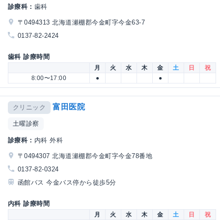
診療科：
歯科
〒0494313 北海道瀬棚郡今金町字今金63-7
0137-82-2424
歯科 診療時間
月
火
水
木
金
土
日
祝
8:00〜17:00
●
●
富田医院
クリニック
土曜診察
診療科：
内科 外科
〒0494307 北海道瀬棚郡今金町字今金78番地
0137-82-0324
函館バス 今金バス停から徒歩5分
内科 診療時間
月
火
水
木
金
土
日
祝