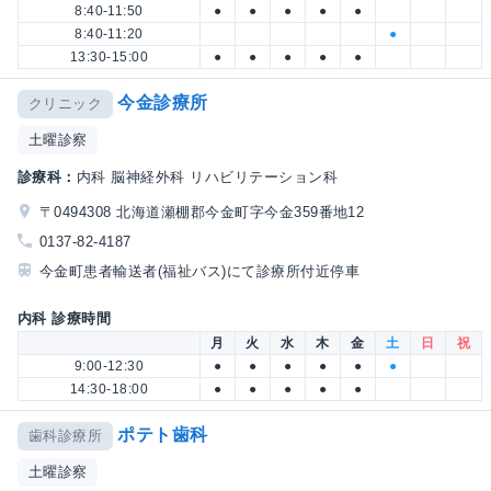
8:40-11:50
●
●
●
●
●
8:40-11:20
●
13:30-15:00
●
●
●
●
●
今金診療所
クリニック
土曜診察
診療科：
内科 脳神経外科 リハビリテーション科
〒0494308 北海道瀬棚郡今金町字今金359番地12
0137-82-4187
今金町患者輸送者(福祉バス)にて診療所付近停車
内科 診療時間
月
火
水
木
金
土
日
祝
9:00-12:30
●
●
●
●
●
●
14:30-18:00
●
●
●
●
●
ポテト歯科
歯科診療所
土曜診察