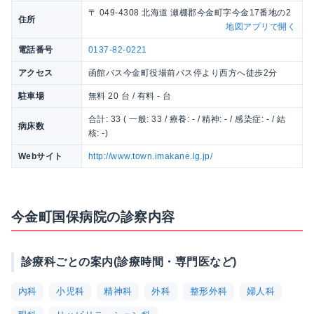
〒 049-4308 北海道 瀬棚郡今金町字今金17番地の2
住所
地図アプリで開く
電話番号
0137-82-0221
アクセス
函館バス今金町役場前バス停より西方へ徒歩2分
駐車場
無料 20 台 / 有料 - 台
合計: 33 ( 一般: 33 / 療養: - / 精神: - / 感染症: - / 結
病床数
核: -)
Webサイト
http://www.town.imakane.lg.jp/
今金町国保病院の診察内容
診療科ごとの案内(診療時間・専門医など)
内科
小児科
精神科
外科
整形外科
婦人科