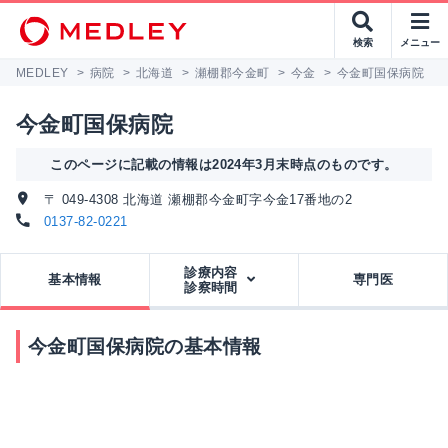
検索
メニュー
MEDLEY
>
病院
>
北海道
>
瀬棚郡今金町
>
今金
>
今金町国保病院
今金町国保病院
このページに記載の情報は2024年3月末時点のものです。
〒 049-4308 北海道 瀬棚郡今金町字今金17番地の2
0137-82-0221
診療内容
基本情報
専門医
診察時間
今金町国保病院の基本情報