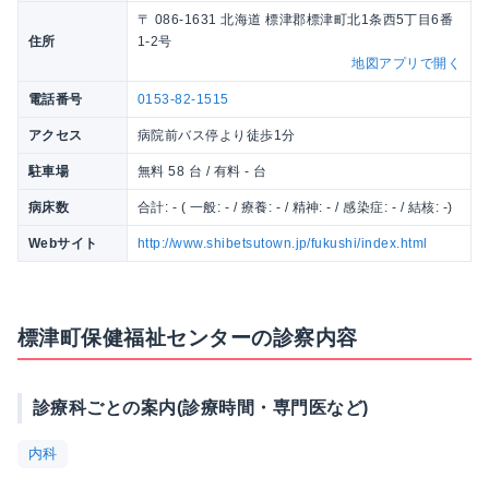
〒 086-1631 北海道 標津郡標津町北1条西5丁目6番
住所
1-2号
地図アプリで開く
電話番号
0153-82-1515
アクセス
病院前バス停より徒歩1分
駐車場
無料 58 台 / 有料 - 台
病床数
合計: - ( 一般: - / 療養: - / 精神: - / 感染症: - / 結核: -)
Webサイト
http://www.shibetsutown.jp/fukushi/index.html
標津町保健福祉センターの診察内容
診療科ごとの案内(診療時間・専門医など)
内科