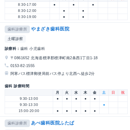
8:30-17:00
●
●
●
8:30-12:00
●
●
8:30-19:00
●
●
やまざき歯科医院
歯科診療所
土曜診察
診療科：
歯科 小児歯科
〒0861652 北海道標津郡標津町南2条西1丁目1-18
0153-82-1555
阿寒バス標津郵便局前バス停より北西へ徒歩2分
歯科 診療時間
月
火
水
木
金
土
日
祝
9:30-13:00
●
●
●
●
●
9:30-13:30
●
15:00-20:00
●
●
●
●
●
あべ歯科医院ふたば
歯科診療所