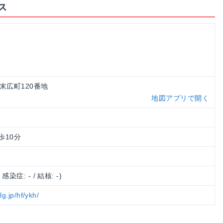
ス
町末広町120番地
地図アプリで開く
歩10分
/ 感染症: - / 結核: -)
g.jp/hf/ykh/