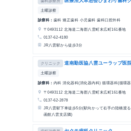
医療法人幸悠会ひまわり歯科
歯科診療所
土曜診察
診療科：
歯科 矯正歯科 小児歯科 歯科口腔外科
〒0493112 北海道二海郡八雲町末広町161番地
0137-62-4180
JR八雲駅から徒歩3分
道南勤医協八雲ユーラップ医
クリニック
土曜診察
診療科：
内科 消化器科(消化器内科) 循環器科(循環
〒0493112 北海道二海郡八雲町末広町161番地
0137-62-2878
JR八雲駅下車徒歩5分(駅向かって右手の陸橋渡る
函館八雲支店隣)
ヤクモ歯科クリニック