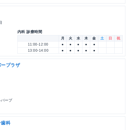
目
内科 診療時間
月
火
水
木
金
土
日
祝
11:00-12:00
●
●
●
●
●
13:00-14:00
●
●
●
●
●
バープラザ
ルバープ
ー歯科