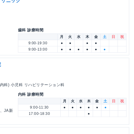
クリニック
歯科 診療時間
月
火
水
木
金
土
日
祝
9:00-19:30
●
●
●
●
9:00-13:00
●
●
●
●
●
●
院
器内科) 小児科 リハビリテーション科
内科 診療時間
月
火
水
木
金
土
日
祝
9:00-11:30
●
●
●
●
●
●
、JA新
17:00-18:30
●