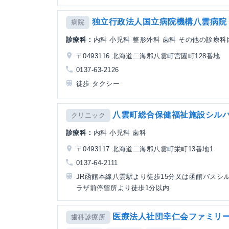
独立行政法人国立病院機構八雲病院
病院
診療科：
内科 小児科 整形外科 歯科 その他の診療科
〒0493116 北海道二海郡八雲町宮園町128番地
0137-63-2126
徒歩 タクシー
八雲町総合保健福祉施設シル
クリニック
診療科：
内科 小児科 歯科
〒0493117 北海道二海郡八雲町栄町13番地1
0137-64-2111
JR函館本線八雲駅より徒歩15分又は函館バスシ
ラザ前停留所より徒歩1分以内
医療法人社団幸仁会ファミリ
歯科診療所