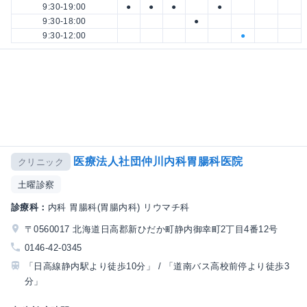
9:30-19:00
●
●
●
●
9:30-18:00
●
9:30-12:00
●
医療法人社団仲川内科胃腸科医院
クリニック
土曜診察
診療科：
内科 胃腸科(胃腸内科) リウマチ科
〒0560017 北海道日高郡新ひだか町静内御幸町2丁目4番12号
0146-42-0345
「日高線静内駅より徒歩10分」 / 「道南バス高校前停より徒歩3
分」