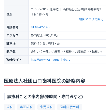
〒 056-0017 北海道 日高郡新ひだか町静内御幸町3
住所
丁目1番72号
地図アプリで開く
電話番号
0146-42-1486
アクセス
静内駅より徒歩10分
駐車場
無料 10 台 / 有料 - 台
病床数
合計: - ( 一般: - / 療養: - / 精神: - / 感染症: - / 結核: -)
Webサイト
http://www.yamaguchi-dc.jp
医療法人社団山口歯科医院の診察内容
診療科ごとの案内(診療時間・専門医など)
歯科
矯正歯科
小児歯科
歯科口腔外科