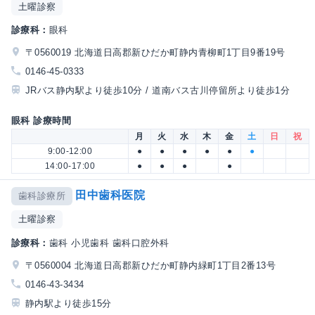
土曜診察
診療科：
眼科
〒0560019 北海道日高郡新ひだか町静内青柳町1丁目9番19号
0146-45-0333
JRバス静内駅より徒歩10分 / 道南バス古川停留所より徒歩1分
眼科 診療時間
月
火
水
木
金
土
日
祝
9:00-12:00
●
●
●
●
●
●
14:00-17:00
●
●
●
●
田中歯科医院
歯科診療所
土曜診察
診療科：
歯科 小児歯科 歯科口腔外科
〒0560004 北海道日高郡新ひだか町静内緑町1丁目2番13号
0146-43-3434
静内駅より徒歩15分