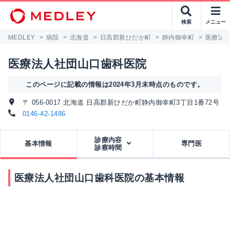
検索
メニュー
MEDLEY
>
病院
>
北海道
>
日高郡新ひだか町
>
静内御幸町
>
医療法
医療法人社団山口歯科医院
このページに記載の情報は2024年3月末時点のものです。
〒 056-0017 北海道 日高郡新ひだか町静内御幸町3丁目1番72号
0146-42-1486
診療内容
基本情報
専門医
診察時間
医療法人社団山口歯科医院の基本情報