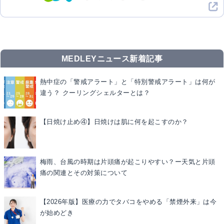
MEDLEYニュース新着記事
熱中症の「警戒アラート」と「特別警戒アラート」は何が
違う？ クーリングシェルターとは？
【日焼け止め④】日焼けは肌に何を起こすのか？
梅雨、台風の時期は片頭痛が起こりやすい？ー天気と片頭
痛の関連とその対策について
【2026年版】医療の力でタバコをやめる「禁煙外来」は今
が始めどき