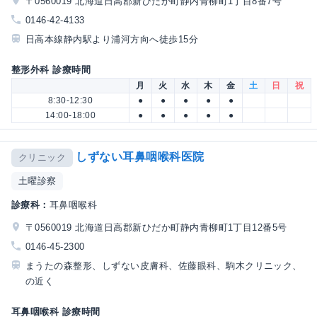
〒0560019 北海道日高郡新ひだか町静内青柳町1丁目8番7号
0146-42-4133
日高本線静内駅より浦河方向へ徒歩15分
整形外科 診療時間
月
火
水
木
金
土
日
祝
8:30-12:30
●
●
●
●
●
14:00-18:00
●
●
●
●
●
しずない耳鼻咽喉科医院
クリニック
土曜診察
診療科：
耳鼻咽喉科
〒0560019 北海道日高郡新ひだか町静内青柳町1丁目12番5号
0146-45-2300
まうたの森整形、しずない皮膚科、佐藤眼科、駒木クリニック、
の近く
耳鼻咽喉科 診療時間