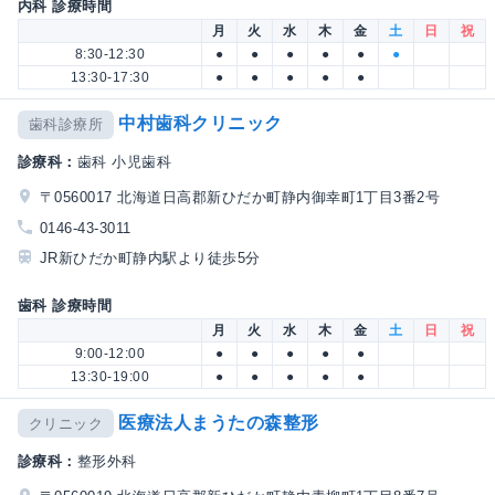
内科 診療時間
月
火
水
木
金
土
日
祝
8:30-12:30
●
●
●
●
●
●
13:30-17:30
●
●
●
●
●
中村歯科クリニック
歯科診療所
診療科：
歯科 小児歯科
〒0560017 北海道日高郡新ひだか町静内御幸町1丁目3番2号
0146-43-3011
JR新ひだか町静内駅より徒歩5分
歯科 診療時間
月
火
水
木
金
土
日
祝
9:00-12:00
●
●
●
●
●
13:30-19:00
●
●
●
●
●
医療法人まうたの森整形
クリニック
診療科：
整形外科