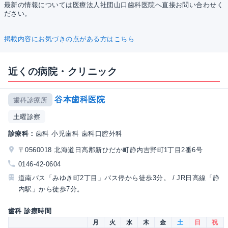
最新の情報については医療法人社団山口歯科医院へ直接お問い合わせく
ださい。
掲載内容にお気づきの点がある方はこちら
近くの病院・クリニック
谷本歯科医院
歯科診療所
土曜診察
診療科：
歯科 小児歯科 歯科口腔外科
〒0560018 北海道日高郡新ひだか町静内吉野町1丁目2番6号
0146-42-0604
道南バス「みゆき町2丁目」バス停から徒歩3分。 / JR日高線「静
内駅」から徒歩7分。
歯科 診療時間
月
火
水
木
金
土
日
祝