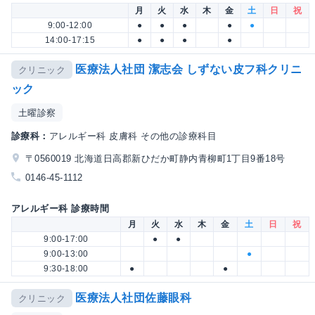
月
火
水
木
金
土
日
祝
9:00-12:00
●
●
●
●
●
14:00-17:15
●
●
●
●
医療法人社団 潔志会 しずない皮フ科クリニ
クリニック
ック
土曜診察
診療科：
アレルギー科 皮膚科 その他の診療科目
〒0560019 北海道日高郡新ひだか町静内青柳町1丁目9番18号
0146-45-1112
アレルギー科 診療時間
月
火
水
木
金
土
日
祝
9:00-17:00
●
●
9:00-13:00
●
9:30-18:00
●
●
医療法人社団佐藤眼科
クリニック