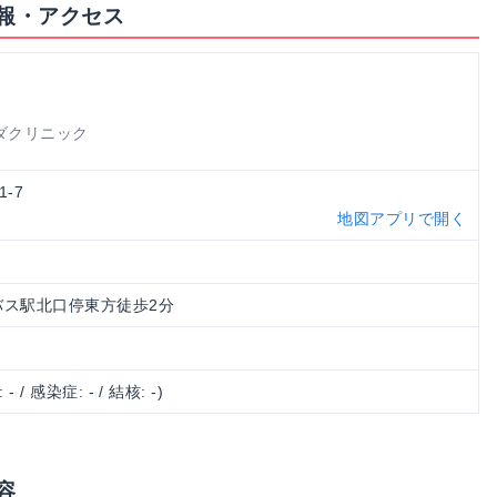
報・アクセス
ダクリニック
1-7
地図アプリで開く
路バス駅北口停東方徒歩2分
 - / 感染症: - / 結核: -)
容