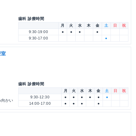
歯科 診療時間
月
火
水
木
金
土
日
祝
9:30-19:00
●
●
●
●
9:30-17:00
●
療室
歯科 診療時間
月
火
水
木
金
土
日
祝
9:30-12:30
●
●
●
●
●
●
め向かい
14:00-17:00
●
●
●
●