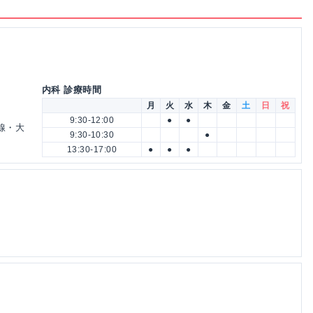
内科 診療時間
月
火
水
木
金
土
日
祝
9:30-12:00
●
●
線・大
9:30-10:30
●
13:30-17:00
●
●
●