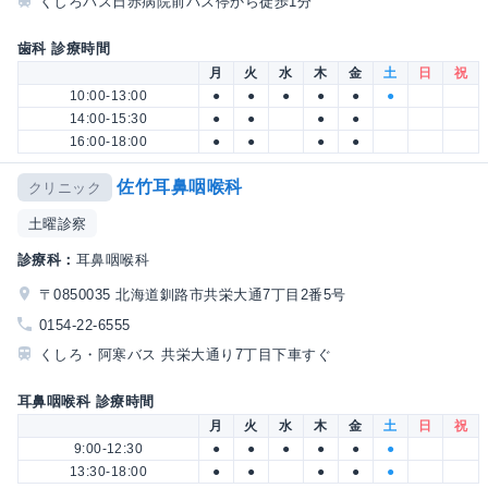
くしろバス日赤病院前バス停から徒歩1分
歯科 診療時間
月
火
水
木
金
土
日
祝
10:00-13:00
●
●
●
●
●
●
14:00-15:30
●
●
●
●
16:00-18:00
●
●
●
●
佐竹耳鼻咽喉科
クリニック
土曜診察
診療科：
耳鼻咽喉科
〒0850035 北海道釧路市共栄大通7丁目2番5号
0154-22-6555
くしろ・阿寒バス 共栄大通り7丁目下車すぐ
耳鼻咽喉科 診療時間
月
火
水
木
金
土
日
祝
9:00-12:30
●
●
●
●
●
●
13:30-18:00
●
●
●
●
●