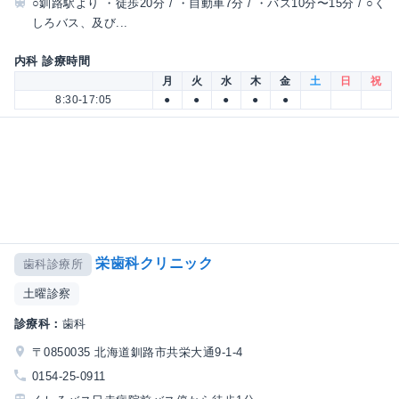
○釧路駅より ・徒歩20分 / ・自動車7分 / ・バス10分〜15分 / ○く
しろバス、及び...
内科 診療時間
月
火
水
木
金
土
日
祝
8:30-17:05
●
●
●
●
●
栄歯科クリニック
歯科診療所
土曜診察
診療科：
歯科
〒0850035 北海道釧路市共栄大通9-1-4
0154-25-0911