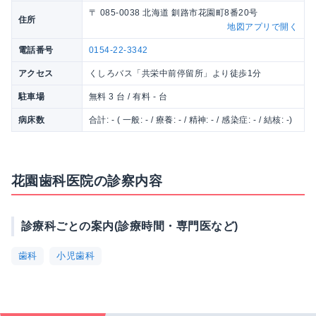
〒 085-0038 北海道 釧路市花園町8番20号
住所
地図アプリで開く
電話番号
0154-22-3342
アクセス
くしろバス「共栄中前停留所」より徒歩1分
駐車場
無料 3 台 / 有料 - 台
病床数
合計: - ( 一般: - / 療養: - / 精神: - / 感染症: - / 結核: -)
花園歯科医院の診察内容
診療科ごとの案内(診療時間・専門医など)
歯科
小児歯科