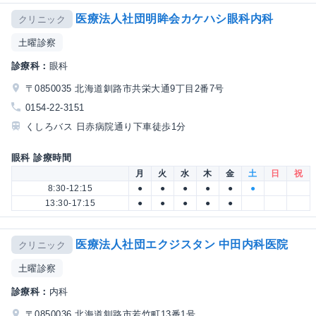
医療法人社団明眸会カケハシ眼科内科
クリニック
土曜診察
診療科：
眼科
〒0850035 北海道釧路市共栄大通9丁目2番7号
0154-22-3151
くしろバス 日赤病院通り下車徒歩1分
眼科 診療時間
月
火
水
木
金
土
日
祝
8:30-12:15
●
●
●
●
●
●
13:30-17:15
●
●
●
●
●
医療法人社団エクジスタン 中田内科医院
クリニック
土曜診察
診療科：
内科
〒0850036 北海道釧路市若竹町13番1号