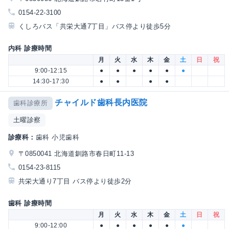
0154-22-3100
くしろバス「共栄大通7丁目」バス停より徒歩5分
内科 診療時間
月
火
水
木
金
土
日
祝
9:00-12:15
●
●
●
●
●
●
14:30-17:30
●
●
●
●
チャイルド歯科長内医院
歯科診療所
土曜診察
診療科：
歯科 小児歯科
〒0850041 北海道釧路市春日町11-13
0154-23-8115
共栄大通り7丁目 バス停より徒歩2分
歯科 診療時間
月
火
水
木
金
土
日
祝
9:00-12:00
●
●
●
●
●
●