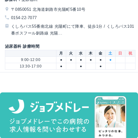
〒0850051 北海道釧路市光陽町5番10号
0154-22-7077
くしろバス55番南北線 光陽町にて降車、徒歩1分 / くしろバス101
番ポスフール釧路線 光陽...
泌尿器科 診療時間
月
火
水
木
金
土
日
祝
9:00-12:00
●
●
●
●
●
●
13:30-17:00
●
●
●