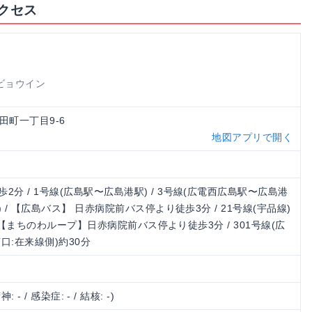
クセス
ビョウイン
千田町一丁目9-6
地図アプリで開く
分 / 1号線(広島駅〜広島港駅) / 3号線(広電西広島駅〜広島港
) / 【広島バス】 日赤病院前バス停より徒歩3分 / 21号線(宇品線)
分 / 【まちのわループ】日赤病院前バス停より徒歩3分 / 301号線(広
南口:在来線側)約30分
神: - / 感染症: - / 結核: -)