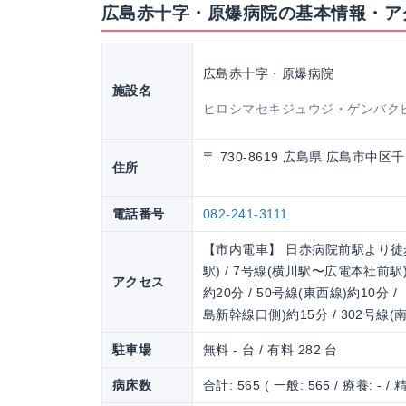
広島赤十字・原爆病院の基本情報・ア
広島赤十字・原爆病院
施設名
ヒロシマセキジュウジ・ゲンバク
〒 730-8619 広島県 広島市中区
住所
電話番号
082-241-3111
【市内電車】 日赤病院前駅より徒歩2
駅) / 7号線(横川駅〜広電本社前駅
アクセス
約20分 / 50号線(東西線)約10
島新幹線口側)約15分 / 302号線(
駐車場
無料 - 台 / 有料 282 台
病床数
合計: 565 ( 一般: 565 / 療養: - / 精