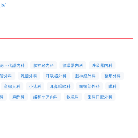
jp/
泌・代謝内科
脳神経内科
循環器内科
呼吸器内科
管外科
乳腺外科
呼吸器外科
脳神経外科
整形外科
産婦人科
小児科
耳鼻咽喉科
頭頸部外科
眼科
科
麻酔科
緩和ケア内科
救急科
歯科口腔外科