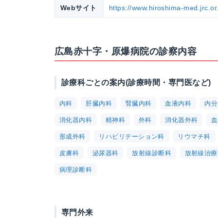
Webサイト
https://www.hiroshima-med.jrc.or.
広島赤十字・原爆病院の診察内容
診療科ごとの案内(診療時間・専門医など)
内科
肝臓内科
腎臓内科
血液内科
内分
消化器内科
精神科
外科
消化器外科
血
形成外科
リハビリテーション科
リウマチ科
皮膚科
泌尿器科
放射線診断科
放射線治療
病理診断科
専門外来