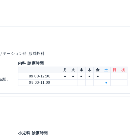
ビリテーション科 形成外科
内科 診療時間
月
火
水
木
金
土
日
祝
09:00-12:00
●
●
●
●
●
条駅、
09:00-11:00
●
小児科 診療時間