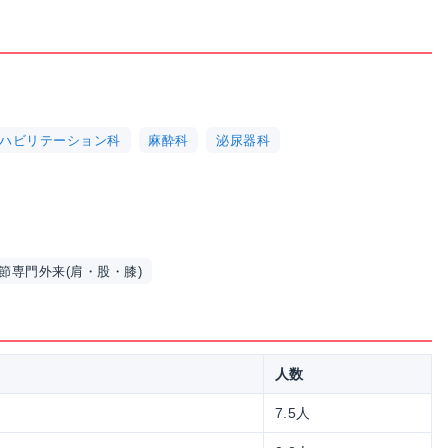
ハビリテーション科
麻酔科
泌尿器科
節専門外来(肩・股・膝)
人数
7.5人