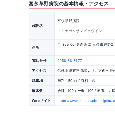
富永草野病院の基本情報・アクセス
富永草野病院
施設名
トミナガクサノビョウイン
〒 955-0046 新潟県 三条市興野2-
住所
電話番号
0256-36-8777
アクセス
信越本線東三条駅より北方向へ徒歩
駐車場
無料 150 台 / 有料 - 台
病床数
合計: 100 ( 一般: 100 / 療養: - / 精
Webサイト
https://www.shihatsudo.or.jp/kus