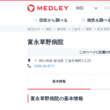
症状から調べる
病気を調べ
MEDLEY
>
病院
>
新潟県
>
三条市
>
興野
>
富永草野
富永草野病院
このページに記載の情
〒 955-0046 新潟県 三条市興野2-2-25
0256-36-8777
基本情報
富永草野病院の基本情報