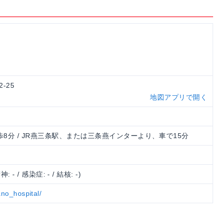
2-25
地図アプリで開く
8分 / JR燕三条駅、または三条燕インターより、車で15分
神: - / 感染症: - / 結核: -)
ano_hospital/