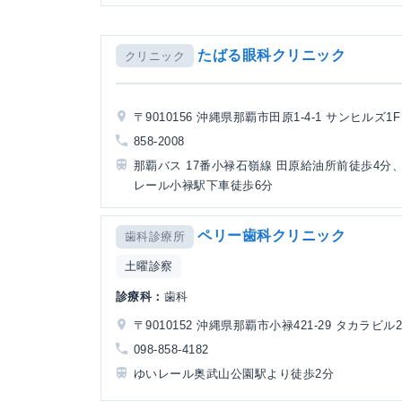
たばる眼科クリニック
クリニック
〒9010156 沖縄県那覇市田原1-4-1 サンヒルズ1F
858-2008
那覇バス 17番小禄石嶺線 田原給油所前徒歩4分、
レール小禄駅下車徒歩6分
ペリー歯科クリニック
歯科診療所
土曜診察
診療科：
歯科
〒9010152 沖縄県那覇市小禄421-29 タカラビル2
098-858-4182
ゆいレール奥武山公園駅より徒歩2分