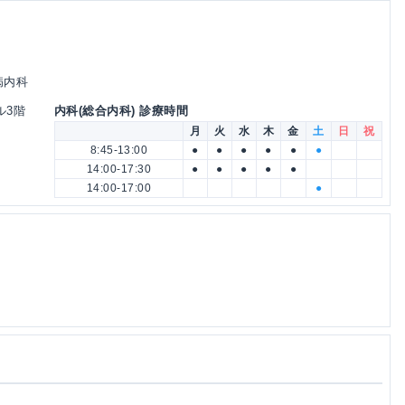
病内科
ル3階
内科(総合内科) 診療時間
月
火
水
木
金
土
日
祝
8:45-13:00
●
●
●
●
●
●
14:00-17:30
●
●
●
●
●
14:00-17:00
●