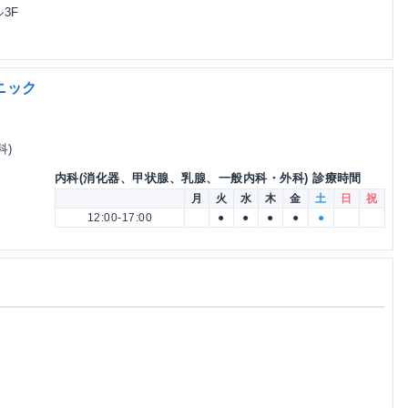
ル3F
ニック
科)
内科(消化器、甲状腺、乳腺、一般内科・外科) 診療時間
月
火
水
木
金
土
日
祝
12:00-17:00
●
●
●
●
●