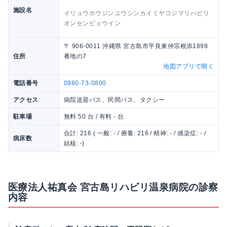
施設名
イリョウホウジンユウシンカイミヤコジマリハビリ
オンセンビョウイン
〒 906-0011 沖縄県 宮古島市平良東仲宗根添1898
住所
番地の7
地図アプリで開く
電話番号
0980-73-0800
アクセス
病院送迎バス、民間バス、タクシー
駐車場
無料 50 台 / 有料 - 台
合計: 216 ( 一般: - / 療養: 216 / 精神: - / 感染症: - /
病床数
結核: -)
医療法人祐真会 宮古島リハビリ温泉病院の診察
内容