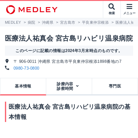
検索
メニュー
MEDLEY
>
病院
>
沖縄県
>
宮古島市
>
平良東仲宗根添
>
医療法人祐真
医療法人祐真会 宮古島リハビリ温泉病院
このページに記載の情報は2024年3月末時点のものです。
〒 906-0011 沖縄県 宮古島市平良東仲宗根添1898番地の7
0980-73-0800
診療内容
基本情報
専門医
診察時間
医療法人祐真会 宮古島リハビリ温泉病院の基
本情報