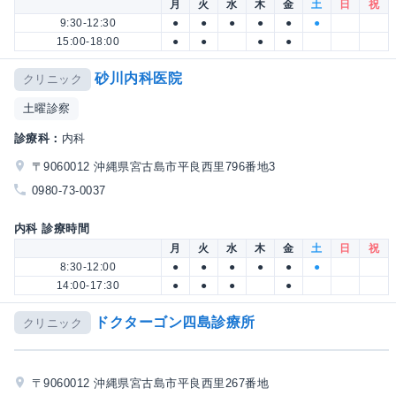
月
火
水
木
金
土
日
祝
9:30-12:30
●
●
●
●
●
●
15:00-18:00
●
●
●
●
砂川内科医院
クリニック
土曜診察
診療科：
内科
〒9060012 沖縄県宮古島市平良西里796番地3
0980-73-0037
内科 診療時間
月
火
水
木
金
土
日
祝
8:30-12:00
●
●
●
●
●
●
14:00-17:30
●
●
●
●
ドクターゴン四島診療所
クリニック
〒9060012 沖縄県宮古島市平良西里267番地