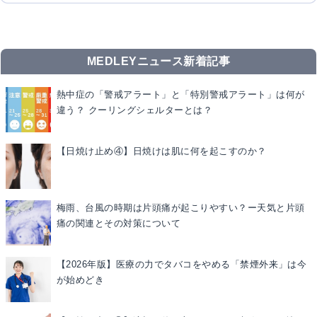
MEDLEYニュース新着記事
熱中症の「警戒アラート」と「特別警戒アラート」は何が
違う？ クーリングシェルターとは？
【日焼け止め④】日焼けは肌に何を起こすのか？
梅雨、台風の時期は片頭痛が起こりやすい？ー天気と片頭
痛の関連とその対策について
【2026年版】医療の力でタバコをやめる「禁煙外来」は今
が始めどき