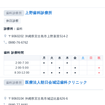
上野歯科診療所
歯科診療所
休日診察
診療科：
歯科
〒9060202 沖縄県宮古島市上野新里514-2
0980-76-6762
歯科 診療時間
月
火
水
木
金
土
日
祝
2:00-7:30
●
●
●
2:00-5:00
●
●
●
8:30-12:00
●
●
●
●
●
●
医療法人朝日会城辺歯科クリニック
歯科診療所
〒9060104 沖縄県宮古島市城辺比嘉626-6
0980-77-8481