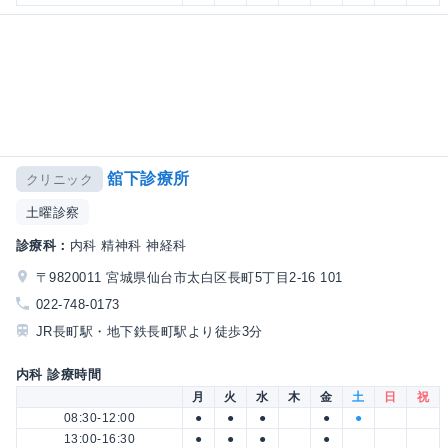
舘下診療所
クリニック
土曜診察
診療科：
内科 精神科 神経科
〒9820011 宮城県仙台市太白区長町5丁目2-16 101
022-748-0173
JR長町駅・地下鉄長町駅より徒歩3分
内科 診療時間
月
火
水
木
金
土
日
祝
08:30-12:00
●
●
●
●
●
13:00-16:30
●
●
●
●