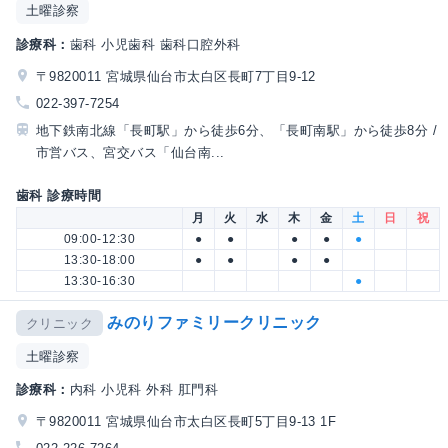
土曜診察
診療科：
歯科 小児歯科 歯科口腔外科
〒9820011 宮城県仙台市太白区長町7丁目9-12
022-397-7254
地下鉄南北線「長町駅」から徒歩6分、「長町南駅」から徒歩8分 /
市営バス、宮交バス「仙台南...
歯科 診療時間
月
火
水
木
金
土
日
祝
09:00-12:30
●
●
●
●
●
13:30-18:00
●
●
●
●
13:30-16:30
●
みのりファミリークリニック
クリニック
土曜診察
診療科：
内科 小児科 外科 肛門科
〒9820011 宮城県仙台市太白区長町5丁目9-13 1F