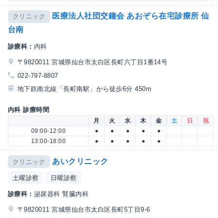
医療法人社団交鐘会 あおぞら在宅診療所 仙
クリニック
台南
診療科：
内科
〒9820011 宮城県仙台市太白区長町六丁目1番14号
022-797-8807
地下鉄南北線「長町南駅」から徒歩6分 450m
内科 診療時間
月
火
水
木
金
土
日
祝
09:00-12:00
●
●
●
●
●
13:00-18:00
●
●
●
●
●
あいクリニック
クリニック
土曜診察
日曜診察
診療科：
泌尿器科 腎臓内科
〒9820011 宮城県仙台市太白区長町5丁目9-6