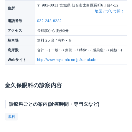
〒 982-0011 宮城県 仙台市太白区長町6丁目4-12
住所
地図アプリで開く
電話番号
022-248-8282
アクセス
長町駅から徒歩5分
駐車場
無料 25 台 / 有料 - 台
病床数
合計: - ( 一般: - / 療養: - / 精神: - / 感染症: - / 結核: -)
Webサイト
http://www.myclinic.ne.jp/kanakubo
金久保眼科の診察内容
診療科ごとの案内(診療時間・専門医など)
眼科