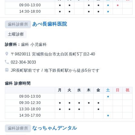
09:00-13:00
●
●
●
●
●
●
14:30-18:00
●
●
●
●
●
あべ長歯科医院
歯科診療所
土曜診察
診療科：
歯科 小児歯科
〒9820011 宮城県仙台市太白区長町5丁目2-40
022-304-3033
JR長町駅前です / 地下鉄長町駅から徒歩5分です
歯科 診療時間
月
火
水
木
金
土
日
祝
09:00-13:00
●
09:30-12:30
●
●
●
●
●
13:30-18:00
●
●
●
●
14:30-17:00
●
なっちゃんデンタル
歯科診療所