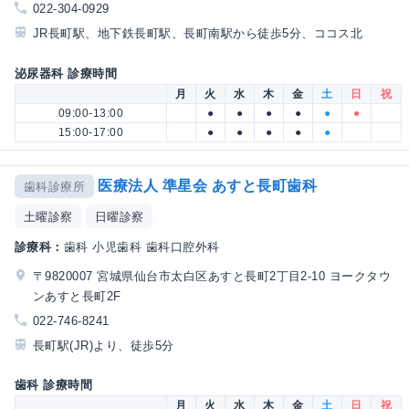
022-304-0929
JR長町駅、地下鉄長町駅、長町南駅から徒歩5分、ココス北
泌尿器科 診療時間
月
火
水
木
金
土
日
祝
09:00-13:00
●
●
●
●
●
●
15:00-17:00
●
●
●
●
●
医療法人 準星会 あすと長町歯科
歯科診療所
土曜診察
日曜診察
診療科：
歯科 小児歯科 歯科口腔外科
〒9820007 宮城県仙台市太白区あすと長町2丁目2-10 ヨークタウ
ンあすと長町2F
022-746-8241
長町駅(JR)より、徒歩5分
歯科 診療時間
月
火
水
木
金
土
日
祝