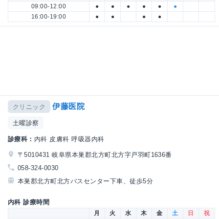
09:00-12:00
●
●
●
●
●
●
16:00-19:00
●
●
●
●
伊藤医院
クリニック
土曜診察
診療科：
内科 皮膚科 呼吸器内科
〒5010431 岐阜県本巣郡北方町北方字戸羽町1636番
058-324-0030
本巣郡北方町北方バスセンター下車、徒歩5分
内科 診療時間
月
火
水
木
金
土
日
祝