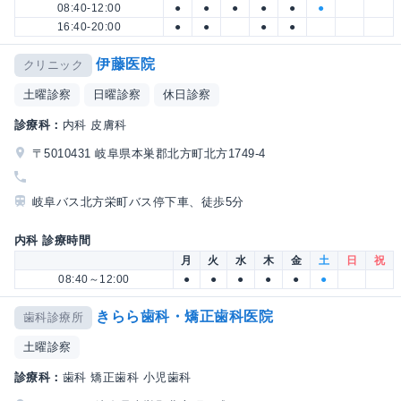
08:40-12:00
●
●
●
●
●
●
16:40-20:00
●
●
●
●
伊藤医院
クリニック
土曜診察
日曜診察
休日診察
診療科：
内科 皮膚科
〒5010431 岐阜県本巣郡北方町北方1749-4
岐阜バス北方栄町バス停下車、徒歩5分
内科 診療時間
月
火
水
木
金
土
日
祝
08:40～12:00
●
●
●
●
●
●
きらら歯科・矯正歯科医院
歯科診療所
土曜診察
診療科：
歯科 矯正歯科 小児歯科