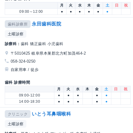
月
火
水
木
金
土
日
祝
09:00～12:00
●
●
●
●
●
●
永田歯科医院
歯科診療所
土曜診察
診療科：
歯科 矯正歯科 小児歯科
〒5010425 岐阜県本巣郡北方町加茂464-2
058-324-0250
自家用車 / 徒歩
歯科 診療時間
月
火
水
木
金
土
日
祝
09:00-12:00
●
●
●
●
●
14:00-18:30
●
●
●
●
●
いとう耳鼻咽喉科
クリニック
土曜診察