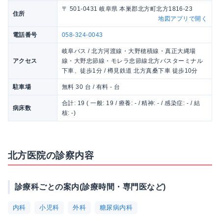
〒 501-0431 岐阜県 本巣郡北方町北方1816-23
住所
地図アプリで開く
電話番号
058-324-0043
岐阜バス / 北方河渡線・大野穂積線・真正大縄場
アクセス
線・大野忠節線・モレラ忠節線北方バスターミナル
下車、徒歩1分 / 樽見鉄道 北方真桑下車 徒歩10分
駐車場
無料 30 台 / 有料 - 台
合計: 19 ( 一般: 19 / 療養: - / 精神: - / 感染症: - / 結
病床数
核: -)
北方医院の診察内容
診療科ごとの案内(診療時間・専門医など)
内科
小児科
外科
糖尿病内科