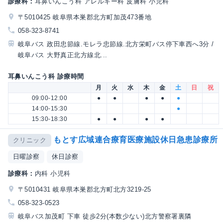
診療科：
耳鼻いんこう科 アレルギー科 皮膚科 小児科
〒5010425 岐阜県本巣郡北方町加茂473番地
058-323-8741
岐阜バス 政田忠節線.モレラ忠節線.北方栄町バス停下車西へ3分 /
岐阜バス 大野真正北方線北...
耳鼻いんこう科 診療時間
月
火
水
木
金
土
日
祝
09:00-12:00
●
●
●
●
●
14:00-15:30
●
15:30-18:30
●
●
●
●
もとす広域連合療育医療施設休日急患診療所
クリニック
日曜診察
休日診察
診療科：
内科 小児科
〒5010431 岐阜県本巣郡北方町北方3219-25
058-323-0523
岐阜バス加茂町 下車 徒歩2分(本数少ない)北方警察署裏隣