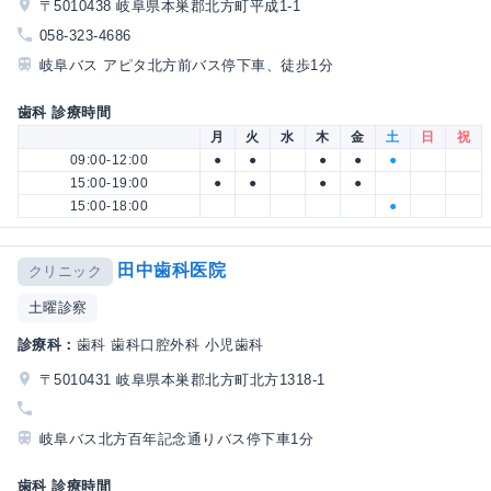
〒5010438 岐阜県本巣郡北方町平成1-1
058-323-4686
岐阜バス アピタ北方前バス停下車、徒歩1分
歯科 診療時間
月
火
水
木
金
土
日
祝
09:00-12:00
●
●
●
●
●
15:00-19:00
●
●
●
●
15:00-18:00
●
田中歯科医院
クリニック
土曜診察
診療科：
歯科 歯科口腔外科 小児歯科
〒5010431 岐阜県本巣郡北方町北方1318-1
岐阜バス北方百年記念通りバス停下車1分
歯科 診療時間