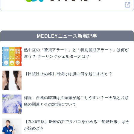
MEDLEYニュース新着記事
熱中症の「警戒アラート」と「特別警戒アラート」は何が
違う？ クーリングシェルターとは？
【日焼け止め④】日焼けは肌に何を起こすのか？
梅雨、台風の時期は片頭痛が起こりやすい？ー天気と片頭
痛の関連とその対策について
【2026年版】医療の力でタバコをやめる「禁煙外来」は今
が始めどき